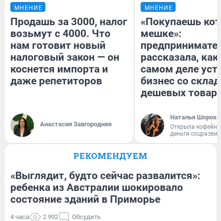
МНЕНИЕ
МНЕНИЕ
Продашь за 3000, налог
«Покупаешь кот
возьмут с 4000. Что
мешке»:
нам готовит новый
предпринимате
налоговый закон — он
рассказала, как
коснется импорта и
самом деле уст
даже репетиторов
бизнес со скла
дешевых товар
Наталья Шорохо
Анастасия Завгородняя
Открыла кофейну
деньги соцразви
РЕКОМЕНДУЕМ
«Выглядит, будто сейчас развалится»:
ребенка из Австралии шокировало
состояние зданий в Приморье
4 часа
2 992
Обсудить