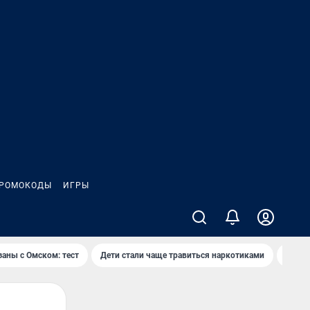
РОМОКОДЫ
ИГРЫ
заны с Омском: тест
Дети стали чаще травиться наркотиками
Появя