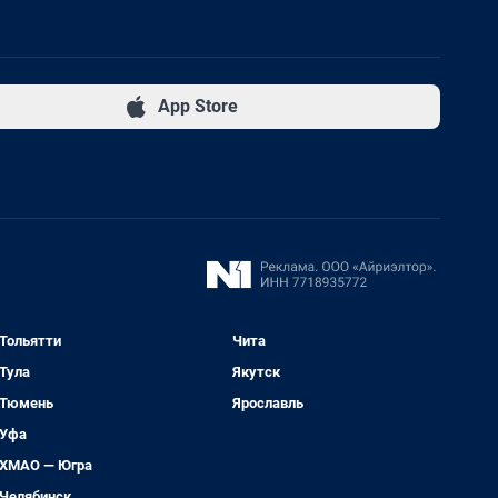
App Store
Тольятти
Чита
Тула
Якутск
Тюмень
Ярославль
Уфа
ХМАО — Югра
Челябинск