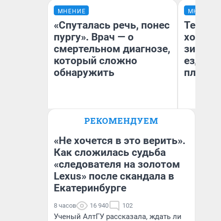
МНЕНИЕ
МНЕНИЕ
«Спуталась речь, понес
Тепло 
пургу». Врач — о
холодн
смертельном диагнозе,
зимой.
который сложно
ездит н
обнаружить
плюсы 
Ирина Волкова
РЕКОМЕНДУЕМ
Главврач клиники
Д
«Реабилитация доктора
Волковой»
«Не хочется в это верить».
Как сложилась судьба
«следователя на золотом
Lexus» после скандала в
Екатеринбурге
8 часов
16 940
102
Ученый АлтГУ рассказала, ждать ли