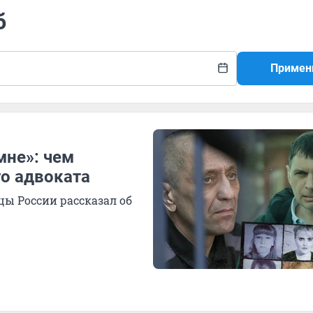
б
Примен
мне»: чем
го адвоката
ы России рассказал об