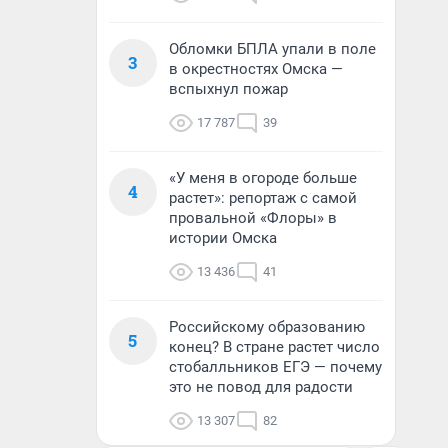
Обломки БПЛА упали в поле
3
в окрестностях Омска —
вспыхнул пожар
17 787
39
«У меня в огороде больше
4
растет»: репортаж с самой
провальной «Флоры» в
истории Омска
13 436
41
Российскому образованию
5
конец? В стране растет число
стобалльников ЕГЭ — почему
это не повод для радости
13 307
82