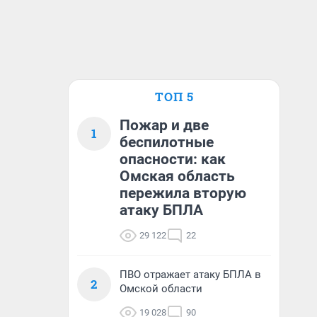
ТОП 5
Пожар и две
1
беспилотные
опасности: как
Омская область
пережила вторую
атаку БПЛА
29 122
22
ПВО отражает атаку БПЛА в
2
Омской области
19 028
90