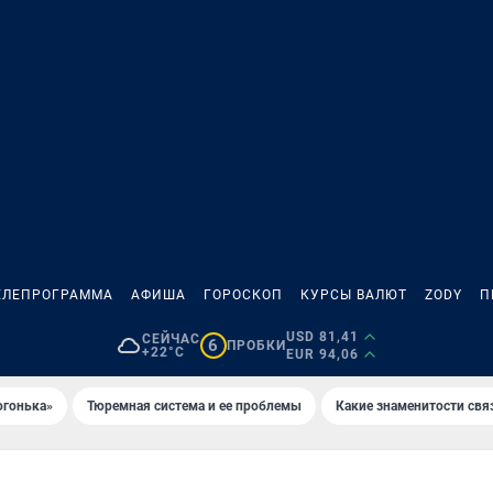
ЕЛЕПРОГРАММА
АФИША
ГОРОСКОП
КУРСЫ ВАЛЮТ
ZODY
П
USD 81,41
СЕЙЧАС
6
ПРОБКИ
+22°C
EUR 94,06
огонька»
Тюремная система и ее проблемы
Какие знаменитости свя