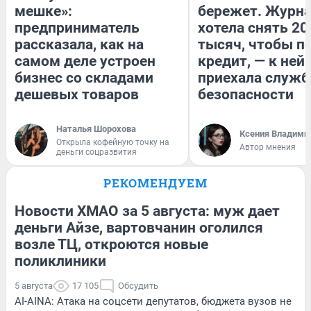
мешке»:
бережет. Журн
предприниматель
хотела снять 20
рассказала, как на
тысяч, чтобы п
самом деле устроен
кредит, — к ней
бизнес со складами
приехала служб
дешевых товаров
безопасности
Наталья Шорохова
Ксения Владими
Открыла кофейную точку на
Автор мнения
деньги соцразвития
РЕКОМЕНДУЕМ
Новости ХМАО за 5 августа: муж дает
деньги Айзе, вартовчанин оголился
возле ТЦ, откроются новые
поликлиники
5 августа
17 105
Обсудить
AI-AINA: Атака на соцсети депутатов, бюджета вузов не