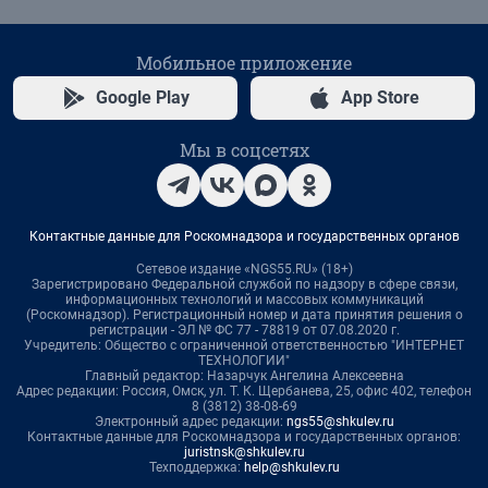
Мобильное приложение
Google Play
App Store
Мы в соцсетях
Контактные данные для Роскомнадзора и государственных органов
Сетевое издание «NGS55.RU» (18+)
Зарегистрировано Федеральной службой по надзору в сфере связи,
информационных технологий и массовых коммуникаций
(Роскомнадзор). Регистрационный номер и дата принятия решения о
регистрации - ЭЛ № ФС 77 - 78819 от 07.08.2020 г.
Учредитель: Общество с ограниченной ответственностью "ИНТЕРНЕТ
ТЕХНОЛОГИИ"
Главный редактор: Назарчук Ангелина Алексеевна
Адрес редакции: Россия, Омск, ул. Т. К. Щербанева, 25, офис 402, телефон
8 (3812) 38-08-69
Электронный адрес редакции:
ngs55@shkulev.ru
Контактные данные для Роскомнадзора и государственных органов:
juristnsk@shkulev.ru
Техподдержка:
help@shkulev.ru