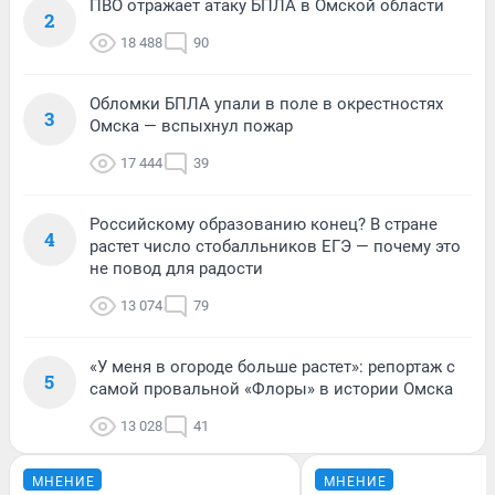
ПВО отражает атаку БПЛА в Омской области
2
18 488
90
Обломки БПЛА упали в поле в окрестностях
3
Омска — вспыхнул пожар
17 444
39
Российскому образованию конец? В стране
4
растет число стобалльников ЕГЭ — почему это
не повод для радости
13 074
79
«У меня в огороде больше растет»: репортаж с
5
самой провальной «Флоры» в истории Омска
13 028
41
МНЕНИЕ
МНЕНИЕ