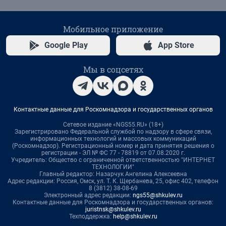
Мобильное приложение
Google Play
App Store
Мы в соцсетях
Контактные данные для Роскомнадзора и государственных органов
Сетевое издание «NGS55.RU» (18+)
Зарегистрировано Федеральной службой по надзору в сфере связи,
информационных технологий и массовых коммуникаций
(Роскомнадзор). Регистрационный номер и дата принятия решения о
регистрации - ЭЛ № ФС 77 - 78819 от 07.08.2020 г.
Учредитель: Общество с ограниченной ответственностью "ИНТЕРНЕТ
ТЕХНОЛОГИИ"
Главный редактор: Назарчук Ангелина Алексеевна
Адрес редакции: Россия, Омск, ул. Т. К. Щербанева, 25, офис 402, телефон
8 (3812) 38-08-69
Электронный адрес редакции:
ngs55@shkulev.ru
Контактные данные для Роскомнадзора и государственных органов:
juristnsk@shkulev.ru
Техподдержка:
help@shkulev.ru