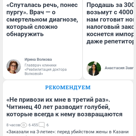
«Спуталась речь, понес
Продашь за 3000
пургу». Врач — о
возьмут с 4000.
смертельном диагнозе,
нам готовит но
который сложно
налоговый зако
обнаружить
коснется импор
даже репетитор
Ирина Волкова
Главврач клиники
Анастасия Завг
«Реабилитация доктора
Волковой»
РЕКОМЕНДУЕМ
«Не привози их мне в третий раз».
Читинец 40 лет разводит голубей,
которые всегда к нему возвращаются
8 часов
6 455
6
«Заказали на 3-летие»: перед убийством жены в Казани