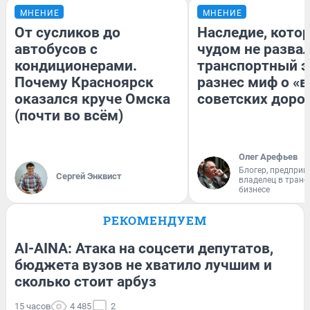
МНЕНИЕ
МНЕНИЕ
От сусликов до
Наследие, кото
автобусов с
чудом не разва
кондиционерами.
транспортный э
Почему Красноярск
разнес миф о «
оказался круче Омска
советских доро
(почти во всём)
Олег Арефьев
Блогер, предприн
Сергей Энквист
владелец в тран
бизнесе
РЕКОМЕНДУЕМ
AI-AINA: Атака на соцсети депутатов,
бюджета вузов не хватило лучшим и
сколько стоит арбуз
15 часов
4 485
2