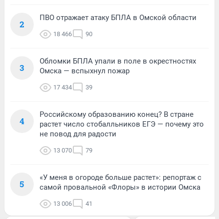
ПВО отражает атаку БПЛА в Омской области
2
18 466
90
Обломки БПЛА упали в поле в окрестностях
3
Омска — вспыхнул пожар
17 434
39
Российскому образованию конец? В стране
4
растет число стобалльников ЕГЭ — почему это
не повод для радости
13 070
79
«У меня в огороде больше растет»: репортаж с
5
самой провальной «Флоры» в истории Омска
13 006
41