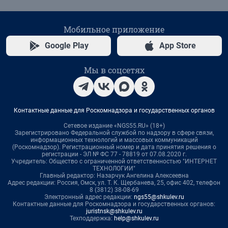
Мобильное приложение
Google Play
App Store
Мы в соцсетях
Контактные данные для Роскомнадзора и государственных органов
Сетевое издание «NGS55.RU» (18+)
Зарегистрировано Федеральной службой по надзору в сфере связи,
информационных технологий и массовых коммуникаций
(Роскомнадзор). Регистрационный номер и дата принятия решения о
регистрации - ЭЛ № ФС 77 - 78819 от 07.08.2020 г.
Учредитель: Общество с ограниченной ответственностью "ИНТЕРНЕТ
ТЕХНОЛОГИИ"
Главный редактор: Назарчук Ангелина Алексеевна
Адрес редакции: Россия, Омск, ул. Т. К. Щербанева, 25, офис 402, телефон
8 (3812) 38-08-69
Электронный адрес редакции:
ngs55@shkulev.ru
Контактные данные для Роскомнадзора и государственных органов:
juristnsk@shkulev.ru
Техподдержка:
help@shkulev.ru