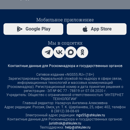
Мобильное приложение
Google Play
App Store
Мы в соцсетях
Контактные данные для Роскомнадзора и государственных органов
Сетевое издание «NGS55.RU» (18+)
Зарегистрировано Федеральной службой по надзору в сфере связи,
информационных технологий и массовых коммуникаций
(Роскомнадзор). Регистрационный номер и дата принятия решения о
регистрации - ЭЛ № ФС 77 - 78819 от 07.08.2020 г.
Учредитель: Общество с ограниченной ответственностью "ИНТЕРНЕТ
ТЕХНОЛОГИИ"
Главный редактор: Назарчук Ангелина Алексеевна
Адрес редакции: Россия, Омск, ул. Т. К. Щербанева, 25, офис 402, телефон
8 (3812) 38-08-69
Электронный адрес редакции:
ngs55@shkulev.ru
Контактные данные для Роскомнадзора и государственных органов:
juristnsk@shkulev.ru
Техподдержка:
help@shkulev.ru