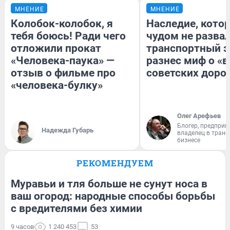
МНЕНИЕ
МНЕНИЕ
Колобок-колобок, я
Наследие, кото
тебя боюсь! Ради чего
чудом не разва
отложили прокат
транспортный э
«Человека-паука» —
разнес миф о «
отзыв о фильме про
советских доро
«человека-булку»
Олег Арефьев
Блогер, предприн
Надежда Губарь
владелец в тран
бизнесе
РЕКОМЕНДУЕМ
Муравьи и тля больше не сунут носа в
ваш огород: народные способы борьбы
с вредителями без химии
9 часов
1 240 453
53