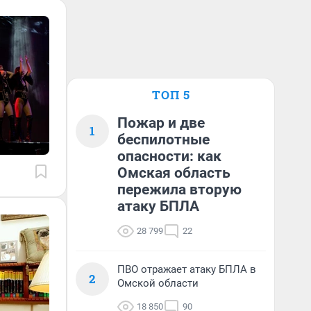
ТОП 5
Пожар и две
1
беспилотные
опасности: как
Омская область
пережила вторую
атаку БПЛА
28 799
22
ПВО отражает атаку БПЛА в
2
Омской области
18 850
90