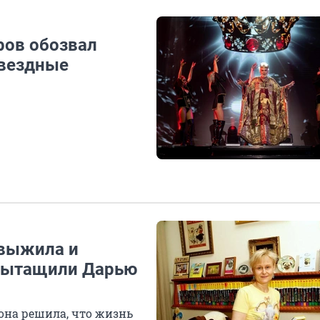
ров обозвал
звездные
 выжила и
 вытащили Дарью
 она решила, что жизнь