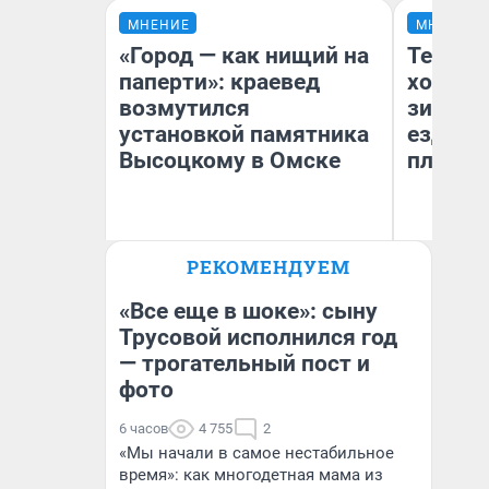
МНЕНИЕ
МНЕНИЕ
«Город — как нищий на
Тепло 
паперти»: краевед
холодн
возмутился
зимой.
установкой памятника
ездит н
Высоцкому в Омске
плюсы 
РЕКОМЕНДУЕМ
Игорь Коновалов
Д
Историк
«Все еще в шоке»: сыну
Трусовой исполнился год
— трогательный пост и
фото
6 часов
4 755
2
«Мы начали в самое нестабильное
время»: как многодетная мама из