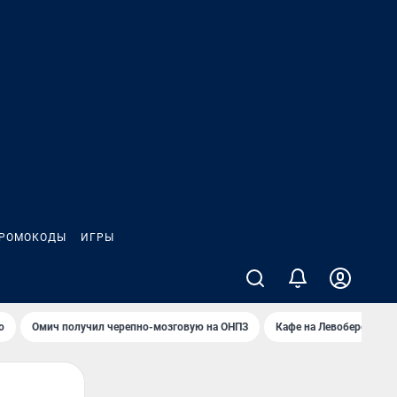
РОМОКОДЫ
ИГРЫ
о
Омич получил черепно-мозговую на ОНПЗ
Кафе на Левобережье в