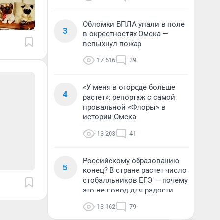
Обломки БПЛА упали в поле
3
в окрестностях Омска —
вспыхнул пожар
17 616
39
«У меня в огороде больше
4
растет»: репортаж с самой
провальной «Флоры» в
истории Омска
13 203
41
Российскому образованию
5
конец? В стране растет число
стобалльников ЕГЭ — почему
это не повод для радости
13 162
79