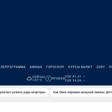
ЕЛЕПРОГРАММА
АФИША
ГОРОСКОП
КУРСЫ ВАЛЮТ
ZODY
П
USD 81,41
СЕЙЧАС
1
ПРОБКИ
+22°C
EUR 94,06
длагают рожать ради квартиры
Как Омск пережил мощный ливень: фот