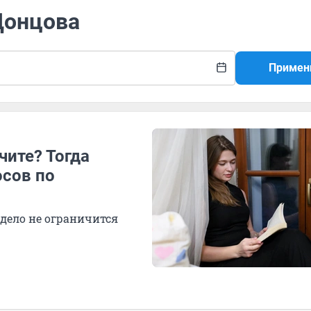
Донцова
Примен
чите? Тогда
осов по
ело не ограничится