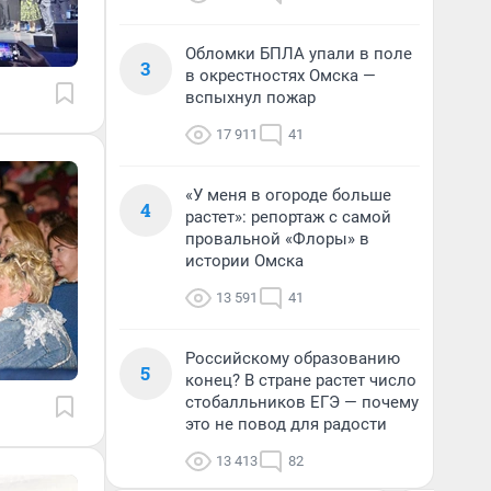
Обломки БПЛА упали в поле
3
в окрестностях Омска —
вспыхнул пожар
17 911
41
«У меня в огороде больше
4
растет»: репортаж с самой
провальной «Флоры» в
истории Омска
13 591
41
Российскому образованию
5
конец? В стране растет число
стобалльников ЕГЭ — почему
это не повод для радости
13 413
82