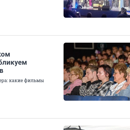
ком
убликуем
в
ера: какие фильмы