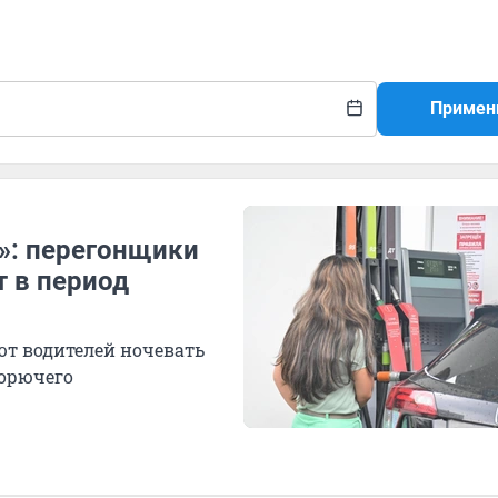
Примен
й»: перегонщики
т в период
т водителей ночевать
горючего