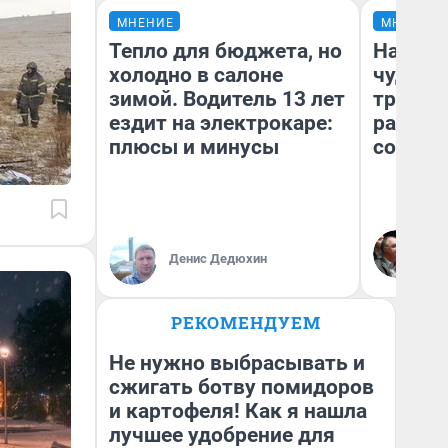
МНЕНИЕ
МНЕНИЕ
Тепло для бюджета, но
Наслед
холодно в салоне
чудом 
зимой. Водитель 13 лет
трансп
ездит на электрокаре:
разнес
плюсы и минусы
советс
Ол
Бл
Денис Дедюхин
вл
би
РЕКОМЕНДУЕМ
Не нужно выбрасывать и
сжигать ботву помидоров
и картофеля! Как я нашла
лучшее удобрение для