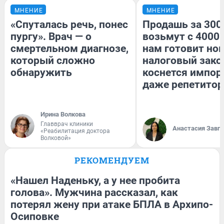
МНЕНИЕ
МНЕНИЕ
«Спуталась речь, понес
Продашь за 3000
пургу». Врач — о
возьмут с 4000.
смертельном диагнозе,
нам готовит но
который сложно
налоговый зако
обнаружить
коснется импор
даже репетитор
Ирина Волкова
Главврач клиники
Анастасия Завг
«Реабилитация доктора
Волковой»
РЕКОМЕНДУЕМ
«Нашел Наденьку, а у нее пробита
голова». Мужчина рассказал, как
потерял жену при атаке БПЛА в Архипо-
Осиповке