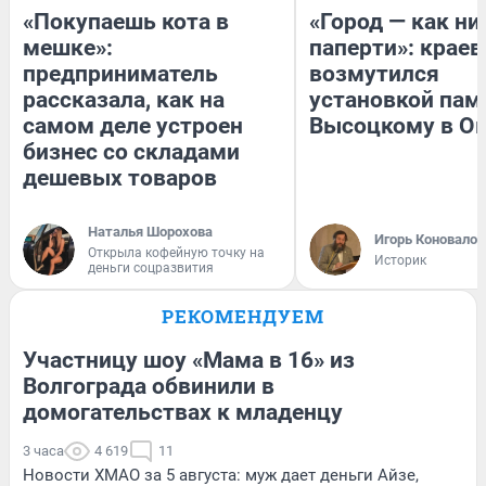
«Покупаешь кота в
«Город — как н
мешке»:
паперти»: краев
предприниматель
возмутился
рассказала, как на
установкой пам
самом деле устроен
Высоцкому в О
бизнес со складами
дешевых товаров
Наталья Шорохова
Игорь Коновалов
Открыла кофейную точку на
Историк
деньги соцразвития
РЕКОМЕНДУЕМ
Участницу шоу «Мама в 16» из
Волгограда обвинили в
домогательствах к младенцу
3 часа
4 619
11
Новости ХМАО за 5 августа: муж дает деньги Айзе,