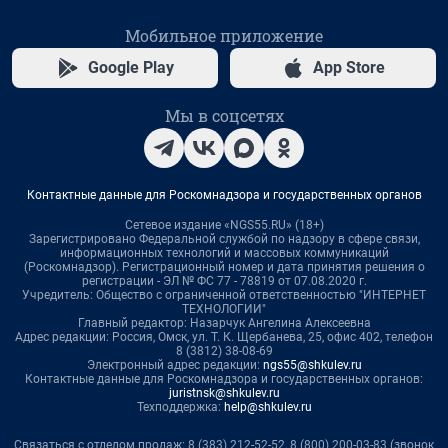
Мобильное приложение
Google Play
App Store
Мы в соцсетях
Контактные данные для Роскомнадзора и государственных органов
Сетевое издание «NGS55.RU» (18+)
Зарегистрировано Федеральной службой по надзору в сфере связи,
информационных технологий и массовых коммуникаций
(Роскомнадзор). Регистрационный номер и дата принятия решения о
регистрации - ЭЛ № ФС 77 - 78819 от 07.08.2020 г.
Учредитель: Общество с ограниченной ответственностью "ИНТЕРНЕТ
ТЕХНОЛОГИИ"
Главный редактор: Назарчук Ангелина Алексеевна
Адрес редакции: Россия, Омск, ул. Т. К. Щербанева, 25, офис 402, телефон
8 (3812) 38-08-69
Электронный адрес редакции:
ngs55@shkulev.ru
Контактные данные для Роскомнадзора и государственных органов:
juristnsk@shkulev.ru
Техподдержка:
help@shkulev.ru
Связаться с отделом продаж: 8 (383) 212-52-52, 8 (800) 200-03-83 (звонок