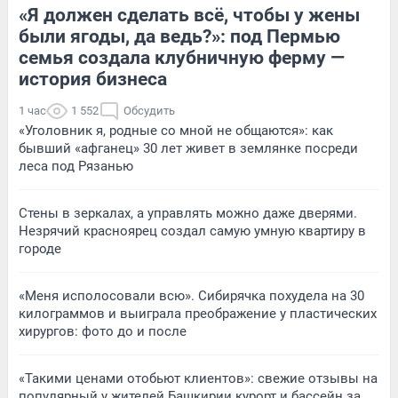
«Я должен сделать всё, чтобы у жены
были ягоды, да ведь?»: под Пермью
семья создала клубничную ферму —
история бизнеса
1 час
1 552
Обсудить
«Уголовник я, родные со мной не общаются»: как
бывший «афганец» 30 лет живет в землянке посреди
леса под Рязанью
Стены в зеркалах, а управлять можно даже дверями.
Незрячий красноярец создал самую умную квартиру в
городе
«Меня исполосовали всю». Сибирячка похудела на 30
килограммов и выиграла преображение у пластических
хирургов: фото до и после
«Такими ценами отобьют клиентов»: свежие отзывы на
популярный у жителей Башкирии курорт и бассейн за