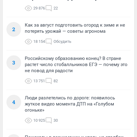
29 876
22
Как за август подготовить огород к зиме и не
2
потерять урожай — советы агронома
18 154
Обсудить
Российскому образованию конец? В стране
3
растет число стобалльников ЕГЭ — почему это
не повод для радости
13 751
82
Люди разлетелись по дороге: появилось
4
жуткое видео момента ДТП на «Голубом
огоньке»
10 925
30