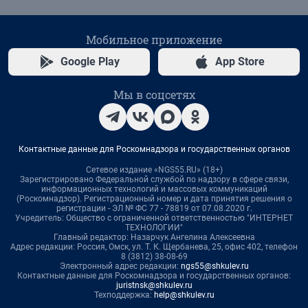
Мобильное приложение
Google Play
App Store
Мы в соцсетях
Контактные данные для Роскомнадзора и государственных органов
Сетевое издание «NGS55.RU» (18+)
Зарегистрировано Федеральной службой по надзору в сфере связи,
информационных технологий и массовых коммуникаций
(Роскомнадзор). Регистрационный номер и дата принятия решения о
регистрации - ЭЛ № ФС 77 - 78819 от 07.08.2020 г.
Учредитель: Общество с ограниченной ответственностью "ИНТЕРНЕТ
ТЕХНОЛОГИИ"
Главный редактор: Назарчук Ангелина Алексеевна
Адрес редакции: Россия, Омск, ул. Т. К. Щербанева, 25, офис 402, телефон
8 (3812) 38-08-69
Электронный адрес редакции:
ngs55@shkulev.ru
Контактные данные для Роскомнадзора и государственных органов:
juristnsk@shkulev.ru
Техподдержка:
help@shkulev.ru