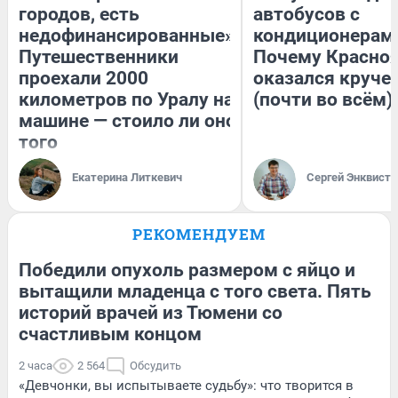
городов, есть
автобусов с
недофинансированные».
кондиционерам
Путешественники
Почему Красно
проехали 2000
оказался круче
километров по Уралу на
(почти во всём)
машине — стоило ли оно
того
Екатерина Литкевич
Сергей Энквист
РЕКОМЕНДУЕМ
Победили опухоль размером с яйцо и
вытащили младенца с того света. Пять
историй врачей из Тюмени со
счастливым концом
2 часа
2 564
Обсудить
«Девчонки, вы испытываете судьбу»: что творится в