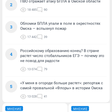
ПВО отражает атаку БПЛА в Омской области
2
18 485
90
Обломки БПЛА упали в поле в окрестностях
3
Омска — вспыхнул пожар
17 442
39
Российскому образованию конец? В стране
4
растет число стобалльников ЕГЭ — почему это
не повод для радости
13 074
79
«У меня в огороде больше растет»: репортаж с
5
самой провальной «Флоры» в истории Омска
13 028
41
МНЕНИЕ
МНЕНИЕ