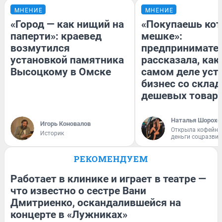
МНЕНИЕ
МНЕНИЕ
«Город — как нищий на
«Покупаешь кот
паперти»: краевед
мешке»:
возмутился
предпринимате
установкой памятника
рассказала, как
Высоцкому в Омске
самом деле уст
бизнес со скла
дешевых товар
Наталья Шорохо
Игорь Коновалов
Открыла кофейну
Историк
деньги соцразви
РЕКОМЕНДУЕМ
Работает в клинике и играет в театре —
что известно о сестре Вани
Дмитриенко, оскандалившейся на
концерте в «Лужниках»