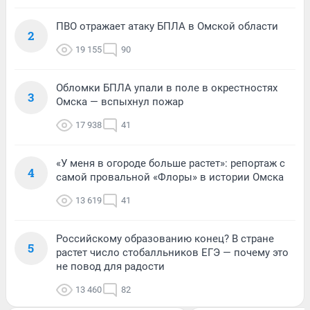
ПВО отражает атаку БПЛА в Омской области
2
19 155
90
Обломки БПЛА упали в поле в окрестностях
3
Омска — вспыхнул пожар
17 938
41
«У меня в огороде больше растет»: репортаж с
4
самой провальной «Флоры» в истории Омска
13 619
41
Российскому образованию конец? В стране
5
растет число стобалльников ЕГЭ — почему это
не повод для радости
13 460
82