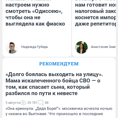
настроем нужно
нам готовит но
смотреть «Одиссею»,
налоговый зако
чтобы она не
коснется импор
выглядела как фиаско
даже репетитор
Надежда Губарь
Анастасия Завг
РЕКОМЕНДУЕМ
«Долго боялась выходить на улицу».
Мама искалеченного бойца СВО — о
том, как спасает сына, который
разбился по пути к невесте
5 августа
35 781
88
«Она крикнула: „Дядя Боря!“»: москвичка исчезла ночью
у океана во Вьетнаме. Что произошло в последние