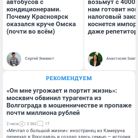
автобусов с
возьмут с 4000.
кондиционерами.
нам готовит но
Почему Красноярск
налоговый зако
оказался круче Омска
коснется импор
(почти во всём)
даже репетитор
Сергей Энквист
Анастасия Завг
РЕКОМЕНДУЕМ
«Он мне угрожает и портит жизнь»:
москвич обвинил турагента из
Волгограда в мошенничестве и пропаже
почти миллиона рублей
2 часа
2 362
17
«Мечтал о большой жизни»: иностранец из Камеруна
переехал в Ярославль и создал здесь семью — история