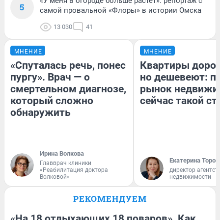
«У меня в огороде больше растет»: репортаж с
5
самой провальной «Флоры» в истории Омска
13 030
41
МНЕНИЕ
МНЕНИЕ
«Спуталась речь, понес
Квартиры доро
пургу». Врач — о
но дешевеют: п
смертельном диагнозе,
рынок недвижи
который сложно
сейчас такой с
обнаружить
Ирина Волкова
Екатерина Тороп
Главврач клиники
«Реабилитация доктора
директор агентст
Волковой»
недвижимости
РЕКОМЕНДУЕМ
«На 18 отдыхающих 18 поваров». Как