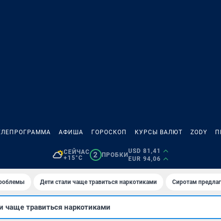
ЕЛЕПРОГРАММА
АФИША
ГОРОСКОП
КУРСЫ ВАЛЮТ
ZODY
П
USD 81,41
СЕЙЧАС
2
ПРОБКИ
+15°C
EUR 94,06
проблемы
Дети стали чаще травиться наркотиками
Сиротам предла
и чаще травиться наркотиками