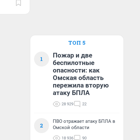
ТОП 5
Пожар и две
1
беспилотные
опасности: как
Омская область
пережила вторую
атаку БПЛА
28 929
22
ПВО отражает атаку БПЛА в
2
Омской области
18 936
90