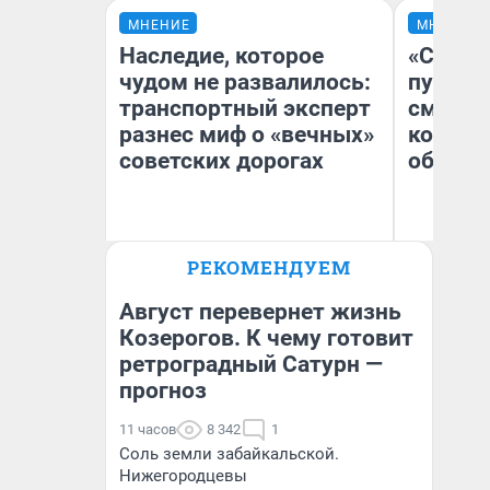
МНЕНИЕ
МНЕНИЕ
Наследие, которое
«Спутал
чудом не развалилось:
пургу».
транспортный эксперт
смерте
разнес миф о «вечных»
которы
советских дорогах
обнару
Олег Арефьев
Ир
РЕКОМЕНДУЕМ
Блогер, предприниматель,
Гл
владелец в транспортном
«Р
бизнесе
Во
Август перевернет жизнь
Козерогов. К чему готовит
ретроградный Сатурн —
прогноз
11 часов
8 342
1
Соль земли забайкальской.
Нижегородцевы