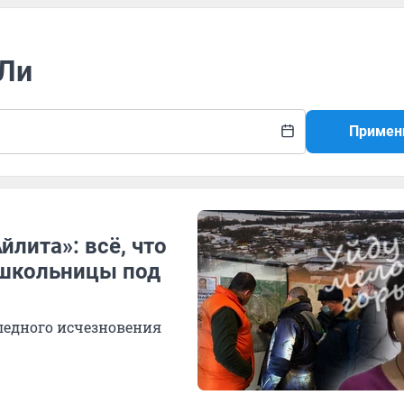
 Ли
Примен
йлита»: всё, что
 школьницы под
следного исчезновения