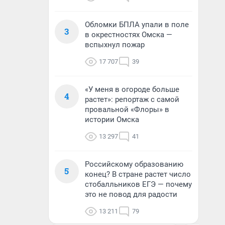
Обломки БПЛА упали в поле
3
в окрестностях Омска —
вспыхнул пожар
17 707
39
«У меня в огороде больше
4
растет»: репортаж с самой
провальной «Флоры» в
истории Омска
13 297
41
Российскому образованию
5
конец? В стране растет число
стобалльников ЕГЭ — почему
это не повод для радости
13 211
79