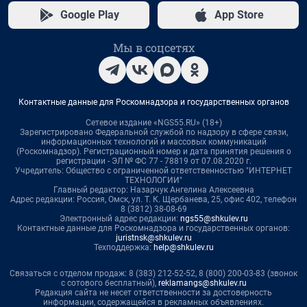
Google Play
App Store
Мы в соцсетях
Контактные данные для Роскомнадзора и государственных органов
Сетевое издание «NGS55.RU» (18+)
Зарегистрировано Федеральной службой по надзору в сфере связи,
информационных технологий и массовых коммуникаций
(Роскомнадзор). Регистрационный номер и дата принятия решения о
регистрации - ЭЛ № ФС 77 - 78819 от 07.08.2020 г.
Учредитель: Общество с ограниченной ответственностью "ИНТЕРНЕТ
ТЕХНОЛОГИИ"
Главный редактор: Назарчук Ангелина Алексеевна
Адрес редакции: Россия, Омск, ул. Т. К. Щербанева, 25, офис 402, телефон
8 (3812) 38-08-69
Электронный адрес редакции:
ngs55@shkulev.ru
Контактные данные для Роскомнадзора и государственных органов:
juristnsk@shkulev.ru
Техподдержка:
help@shkulev.ru
Связаться с отделом продаж: 8 (383) 212-52-52, 8 (800) 200-03-83 (звонок
с сотового бесплатный),
reklamangs@shkulev.ru
Редакция сайта не несет ответственности за достоверность
информации, содержащейся в рекламных объявлениях.