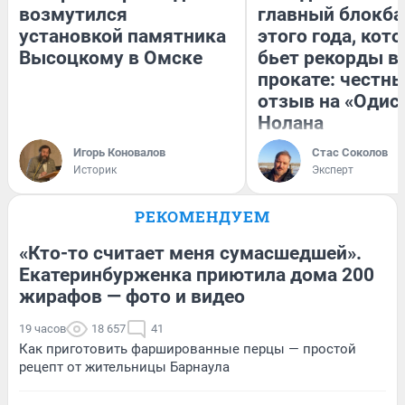
возмутился
главный блокба
установкой памятника
этого года, кот
Высоцкому в Омске
бьет рекорды в
прокате: честн
отзыв на «Одис
Нолана
Игорь Коновалов
Стас Соколов
Историк
Эксперт
РЕКОМЕНДУЕМ
«Кто-то считает меня сумасшедшей».
Екатеринбурженка приютила дома 200
жирафов — фото и видео
19 часов
18 657
41
Как приготовить фаршированные перцы — простой
рецепт от жительницы Барнаула