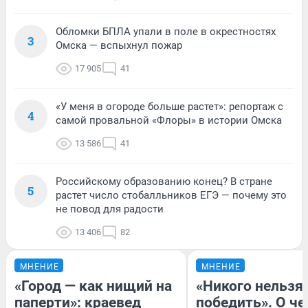
Обломки БПЛА упали в поле в окрестностях
3
Омска — вспыхнул пожар
17 905
41
«У меня в огороде больше растет»: репортаж с
4
самой провальной «Флоры» в истории Омска
13 586
41
Российскому образованию конец? В стране
5
растет число стобалльников ЕГЭ — почему это
не повод для радости
13 406
82
МНЕНИЕ
МНЕНИЕ
«Город — как нищий на
«Никого нельзя
паперти»: краевед
победить». О ч