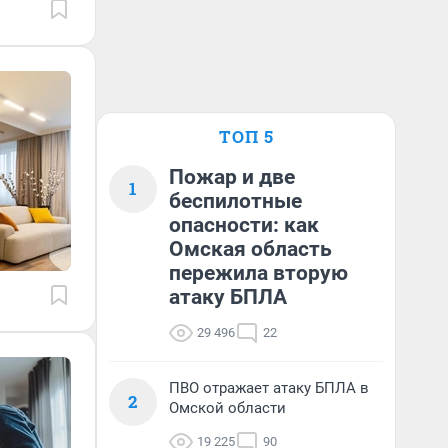
ТОП 5
Пожар и две
1
беспилотные
опасности: как
Омская область
пережила вторую
атаку БПЛА
29 496
22
ПВО отражает атаку БПЛА в
2
Омской области
19 225
90