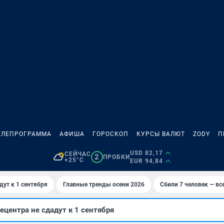
ЕЛЕПРОГРАММА
АФИША
ГОРОСКОП
КУРСЫ ВАЛЮТ
ZODY
П
USD 82,17
СЕЙЧАС
2
ПРОБКИ
+25°C
EUR 94,84
дут к 1 сентября
Главные тренды осени 2026
Сбили 7 человек — все
ецентра не сдадут к 1 сентября