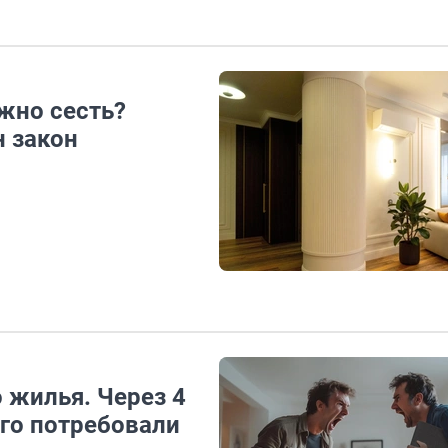
жно сесть?
н закон
 жилья. Через 4
него потребовали