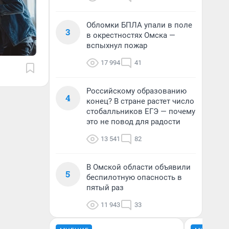
Обломки БПЛА упали в поле
3
в окрестностях Омска —
вспыхнул пожар
17 994
41
Российскому образованию
4
конец? В стране растет число
стобалльников ЕГЭ — почему
это не повод для радости
13 541
82
В Омской области объявили
5
беспилотную опасность в
пятый раз
11 943
33