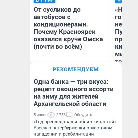
МНЕНИЕ
МНЕНИЕ
От сусликов до
«Нет н
автобусов с
городов
кондиционерами.
недофи
Почему Красноярск
Путеше
оказался круче Омска
проеха
(почти во всём)
киломе
машине
того
РЕКОМЕНДУЕМ
Сергей Энквист
Ек
Одна банка — три вкуса:
рецепт овощного ассорти
на зиму для жителей
Архангельской области
5 часов
2 756
Обсудить
«Год преследовал и облил кислотой».
Рассказ петербурженки о жестоком
нападении и реабилитации