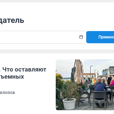
датель
Примен
. Что оставляют
 съемных
 клопов