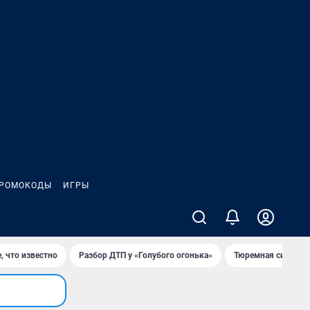
РОМОКОДЫ
ИГРЫ
, что известно
Разбор ДТП у «Голубого огонька»
Тюремная система