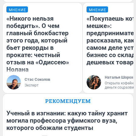
МНЕНИЕ
МНЕНИЕ
«Никого нельзя
«Покупаешь кот
победить». О чем
мешке»:
главный блокбастер
предпринимате
этого года, который
рассказала, как
бьет рекорды в
самом деле уст
прокате: честный
бизнес со скла
отзыв на «Одиссею»
дешевых товар
Нолана
Наталья Шорохо
Стас Соколов
Открыла кофейну
Эксперт
деньги соцразви
РЕКОМЕНДУЕМ
Ученый в изгнании: какую тайну хранит
могила профессора уфимского вуза,
которого обожали студенты