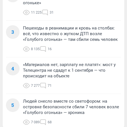
огоньке»
11 225
31
Пешеходы в реанимации и кровь на столбах:
3
всё, что известно о жутком ДТП возле
«Голубого огонька» — там сбили семь человек
8 135
16
«Материалов нет, зарплату не платят»: мост у
4
Телецентра не сдадут к 1 сентября — что
происходит на объекте
7 277
71
Людей снесло вместе со светофором: на
5
островке безопасности сбили 7 человек возле
«Голубого огонька» — хроника
7 089
68