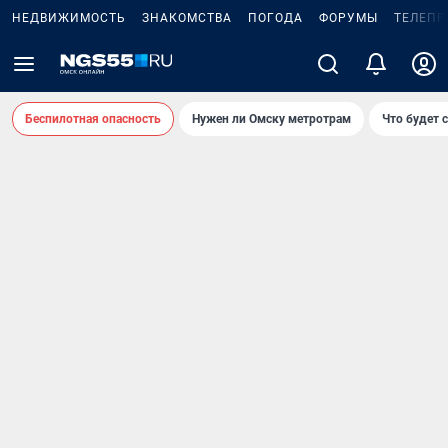
НЕДВИЖИМОСТЬ
ЗНАКОМСТВА
ПОГОДА
ФОРУМЫ
ТЕЛЕПР
Беспилотная опасность
Нужен ли Омску метротрам
Что будет 