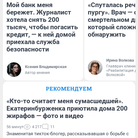
Мой банк меня
«Спуталась речь
бережет. Журналист
пургу». Врач — о
хотела снять 200
смертельном ди
тысяч, чтобы погасить
который сложн
кредит, — к ней домой
обнаружить
приехала служба
безопасности
Ирина Волкова
Главврач клиник
Ксения Владимирская
«Реабилитация д
Автор мнения
Волковой»
РЕКОМЕНДУЕМ
«Кто-то считает меня сумасшедшей».
Екатеринбурженка приютила дома 200
жирафов — фото и видео
56 минут
4 217
11
Знаменитая тикток-блогер, рассказывавшая о борьбе с