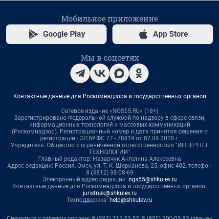
Мобильное приложение
Google Play
App Store
Мы в соцсетях
Контактные данные для Роскомнадзора и государственных органов
Сетевое издание «NGS55.RU» (18+)
Зарегистрировано Федеральной службой по надзору в сфере связи,
информационных технологий и массовых коммуникаций
(Роскомнадзор). Регистрационный номер и дата принятия решения о
регистрации - ЭЛ № ФС 77 - 78819 от 07.08.2020 г.
Учредитель: Общество с ограниченной ответственностью "ИНТЕРНЕТ
ТЕХНОЛОГИИ"
Главный редактор: Назарчук Ангелина Алексеевна
Адрес редакции: Россия, Омск, ул. Т. К. Щербанева, 25, офис 402, телефон
8 (3812) 38-08-69
Электронный адрес редакции:
ngs55@shkulev.ru
Контактные данные для Роскомнадзора и государственных органов:
juristnsk@shkulev.ru
Техподдержка:
help@shkulev.ru
Связаться с отделом продаж: 8 (383) 212-52-52, 8 (800) 200-03-83 (звонок