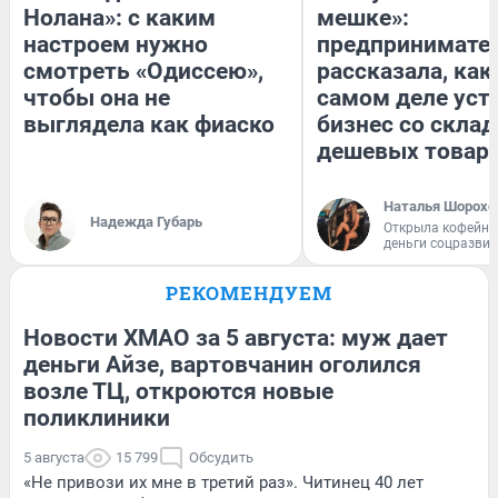
Нолана»: с каким
мешке»:
настроем нужно
предпринимате
смотреть «Одиссею»,
рассказала, как
чтобы она не
самом деле уст
выглядела как фиаско
бизнес со скла
дешевых товар
Наталья Шорохо
Надежда Губарь
Открыла кофейну
деньги соцразви
РЕКОМЕНДУЕМ
Новости ХМАО за 5 августа: муж дает
деньги Айзе, вартовчанин оголился
возле ТЦ, откроются новые
поликлиники
5 августа
15 799
Обсудить
«Не привози их мне в третий раз». Читинец 40 лет