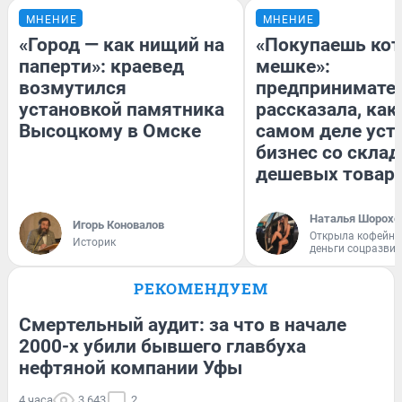
МНЕНИЕ
МНЕНИЕ
«Город — как нищий на
«Покупаешь кот
паперти»: краевед
мешке»:
возмутился
предпринимате
установкой памятника
рассказала, как
Высоцкому в Омске
самом деле уст
бизнес со скла
дешевых товар
Наталья Шорохо
Игорь Коновалов
Открыла кофейну
Историк
деньги соцразви
РЕКОМЕНДУЕМ
Смертельный аудит: за что в начале
2000-х убили бывшего главбуха
нефтяной компании Уфы
4 часа
3 643
2