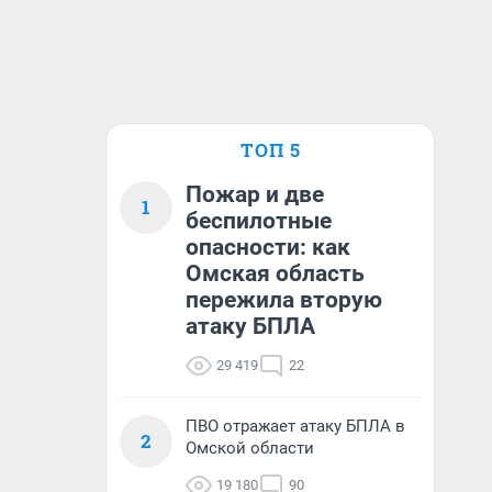
ТОП 5
Пожар и две
1
беспилотные
опасности: как
Омская область
пережила вторую
атаку БПЛА
29 419
22
ПВО отражает атаку БПЛА в
2
Омской области
19 180
90