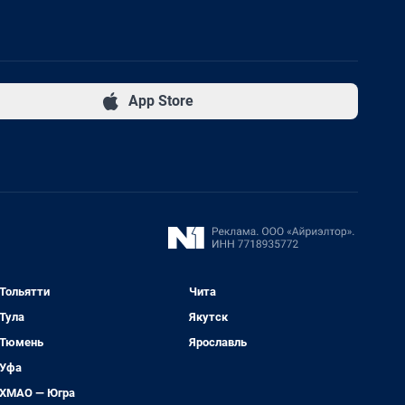
App Store
Тольятти
Чита
Тула
Якутск
Тюмень
Ярославль
Уфа
ХМАО — Югра