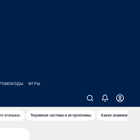
РОМОКОДЫ
ИГРЫ
го огонька»
Тюремная система и ее проблемы
Какие знаменитости 