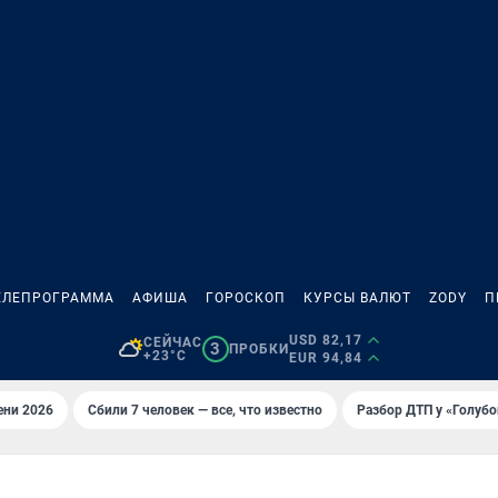
ЕЛЕПРОГРАММА
АФИША
ГОРОСКОП
КУРСЫ ВАЛЮТ
ZODY
П
USD 82,17
СЕЙЧАС
3
ПРОБКИ
+23°C
EUR 94,84
ени 2026
Сбили 7 человек — все, что известно
Разбор ДТП у «Голубо