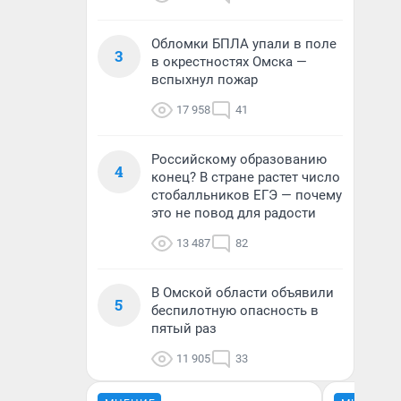
Обломки БПЛА упали в поле
3
в окрестностях Омска —
вспыхнул пожар
17 958
41
Российскому образованию
4
конец? В стране растет число
стобалльников ЕГЭ — почему
это не повод для радости
13 487
82
В Омской области объявили
5
беспилотную опасность в
пятый раз
11 905
33