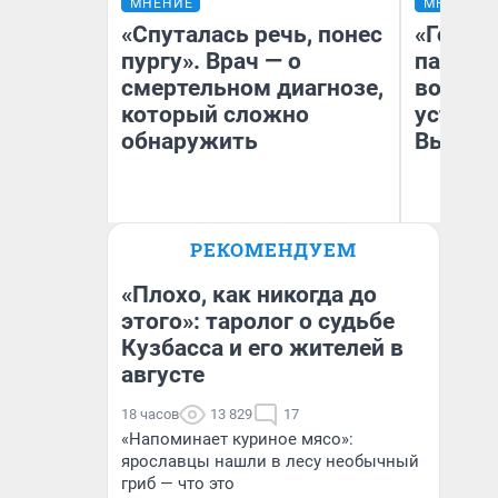
МНЕНИЕ
МНЕНИЕ
«Спуталась речь, понес
«Город
пургу». Врач — о
паперт
смертельном диагнозе,
возмут
который сложно
устано
обнаружить
Высоцк
Ирина Волкова
РЕКОМЕНДУЕМ
Главврач клиники
Иг
«Реабилитация доктора
Ис
Волковой»
«Плохо, как никогда до
этого»: таролог о судьбе
Кузбасса и его жителей в
августе
18 часов
13 829
17
«Напоминает куриное мясо»:
ярославцы нашли в лесу необычный
гриб — что это