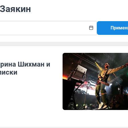
 Заякин
Примен
Ирина Шихман и
писки