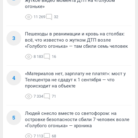
жуткое видео момента ДТП на «Голубом
огоньке»
11 269
32
Пешеходы в реанимации и кровь на столбах:
3
всё, что известно о жутком ДТП возле
«Голубого огонька» — там сбили семь человек
8 183
16
«Материалов нет, зарплату не платят»: мост у
4
Телецентра не сдадут к 1 сентября — что
происходит на объекте
7 334
71
Людей снесло вместе со светофором: на
5
островке безопасности сбили 7 человек возле
«Голубого огонька» — хроника
7 113
68