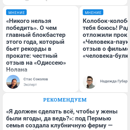
МНЕНИЕ
МНЕНИЕ
«Никого нельзя
Колобок-колобо
победить». О чем
тебя боюсь! Рад
главный блокбастер
отложили прок
этого года, который
«Человека-паук
бьет рекорды в
отзыв о фильме
прокате: честный
«человека-булк
отзыв на «Одиссею»
Нолана
Стас Соколов
Надежда Губарь
Эксперт
РЕКОМЕНДУЕМ
«Я должен сделать всё, чтобы у жены
были ягоды, да ведь?»: под Пермью
семья создала клубничную ферму —