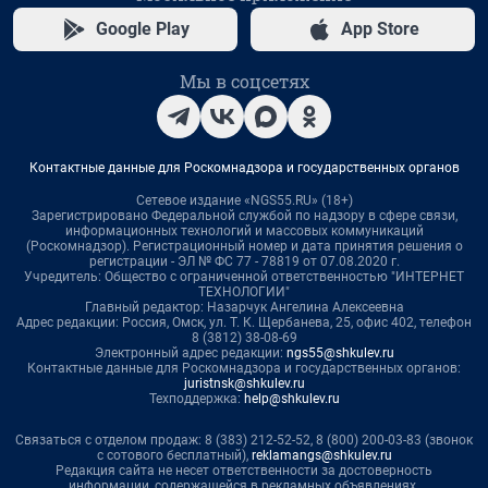
Google Play
App Store
Мы в соцсетях
Контактные данные для Роскомнадзора и государственных органов
Сетевое издание «NGS55.RU» (18+)
Зарегистрировано Федеральной службой по надзору в сфере связи,
информационных технологий и массовых коммуникаций
(Роскомнадзор). Регистрационный номер и дата принятия решения о
регистрации - ЭЛ № ФС 77 - 78819 от 07.08.2020 г.
Учредитель: Общество с ограниченной ответственностью "ИНТЕРНЕТ
ТЕХНОЛОГИИ"
Главный редактор: Назарчук Ангелина Алексеевна
Адрес редакции: Россия, Омск, ул. Т. К. Щербанева, 25, офис 402, телефон
8 (3812) 38-08-69
Электронный адрес редакции:
ngs55@shkulev.ru
Контактные данные для Роскомнадзора и государственных органов:
juristnsk@shkulev.ru
Техподдержка:
help@shkulev.ru
Связаться с отделом продаж: 8 (383) 212-52-52, 8 (800) 200-03-83 (звонок
с сотового бесплатный),
reklamangs@shkulev.ru
Редакция сайта не несет ответственности за достоверность
информации, содержащейся в рекламных объявлениях.