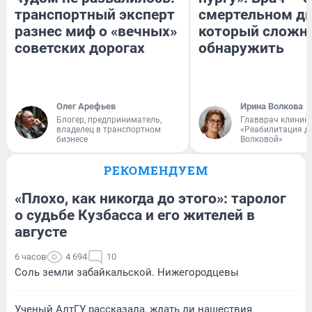
транспортный эксперт
смертельном ди
разнес миф о «вечных»
который сложн
советских дорогах
обнаружить
Олег Арефьев
Ирина Волкова
Блогер, предприниматель,
Главврач клиник
владелец в транспортном
«Реабилитация д
бизнесе
Волковой»
РЕКОМЕНДУЕМ
«Плохо, как никогда до этого»: таролог
о судьбе Кузбасса и его жителей в
августе
6 часов
4 694
10
Соль земли забайкальской. Нижегородцевы
Ученый АлтГУ рассказала, ждать ли нашествия