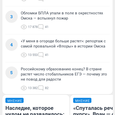
Обломки БПЛА упали в поле в окрестностях
3
Омска — вспыхнул пожар
17 878
41
«У меня в огороде больше растет»: репортаж с
4
самой провальной «Флоры» в истории Омска
13 553
41
Российскому образованию конец? В стране
5
растет число стобалльников ЕГЭ — почему это
не повод для радости
13 382
82
МНЕНИЕ
МНЕНИЕ
Наследие, которое
«Спуталась речь
чудом не развалилось:
пургу». Врач — о