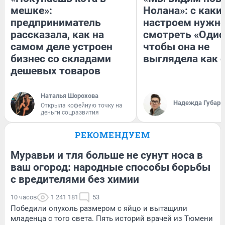
мешке»:
Нолана»: с каки
предприниматель
настроем нужн
рассказала, как на
смотреть «Одис
самом деле устроен
чтобы она не
бизнес со складами
выглядела как 
дешевых товаров
Наталья Шорохова
Надежда Губарь
Открыла кофейную точку на
деньги соцразвития
РЕКОМЕНДУЕМ
Муравьи и тля больше не сунут носа в
ваш огород: народные способы борьбы
с вредителями без химии
10 часов
1 241 181
53
Победили опухоль размером с яйцо и вытащили
младенца с того света. Пять историй врачей из Тюмени