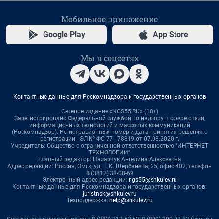
Мобильное приложение
Google Play
App Store
Мы в соцсетях
Контактные данные для Роскомнадзора и государственных органов
Сетевое издание «NGS55.RU» (18+)
Зарегистрировано Федеральной службой по надзору в сфере связи,
информационных технологий и массовых коммуникаций
(Роскомнадзор). Регистрационный номер и дата принятия решения о
регистрации - ЭЛ № ФС 77 - 78819 от 07.08.2020 г.
Учредитель: Общество с ограниченной ответственностью "ИНТЕРНЕТ
ТЕХНОЛОГИИ"
Главный редактор: Назарчук Ангелина Алексеевна
Адрес редакции: Россия, Омск, ул. Т. К. Щербанева, 25, офис 402, телефон
8 (3812) 38-08-69
Электронный адрес редакции:
ngs55@shkulev.ru
Контактные данные для Роскомнадзора и государственных органов:
juristnsk@shkulev.ru
Техподдержка:
help@shkulev.ru
Связаться с отделом продаж: 8 (383) 212-52-52, 8 (800) 200-03-83 (звонок