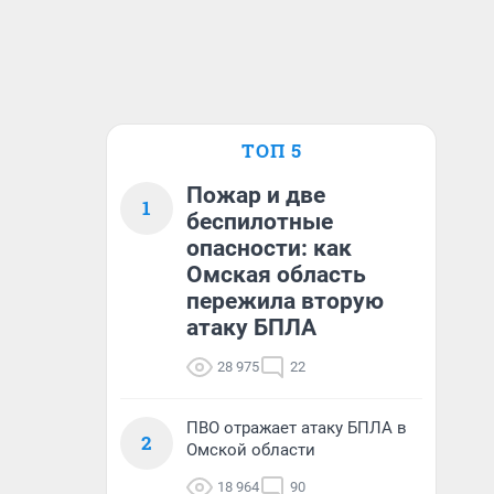
ТОП 5
Пожар и две
1
беспилотные
опасности: как
Омская область
пережила вторую
атаку БПЛА
28 975
22
ПВО отражает атаку БПЛА в
2
Омской области
18 964
90