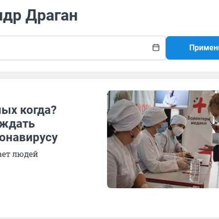
ндр Драган
Примен
ных когда?
 ждать
онавирусу
ает людей