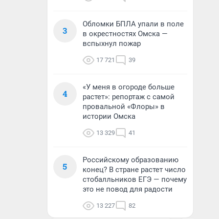
Обломки БПЛА упали в поле
3
в окрестностях Омска —
вспыхнул пожар
17 721
39
«У меня в огороде больше
4
растет»: репортаж с самой
провальной «Флоры» в
истории Омска
13 329
41
Российскому образованию
5
конец? В стране растет число
стобалльников ЕГЭ — почему
это не повод для радости
13 227
82