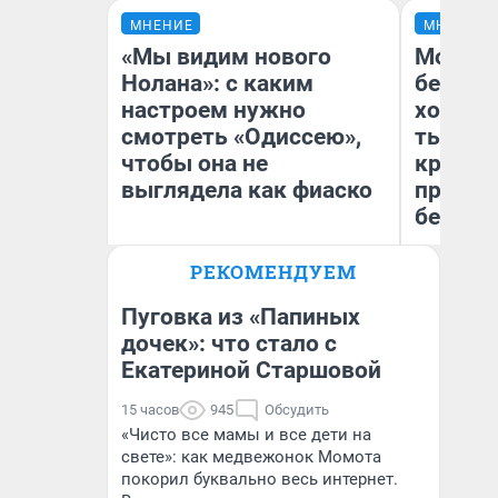
МНЕНИЕ
МНЕНИЕ
«Мы видим нового
Мой ба
Нолана»: с каким
береже
настроем нужно
хотела 
смотреть «Одиссею»,
тысяч,
чтобы она не
кредит,
выглядела как фиаско
приеха
безопа
РЕКОМЕНДУЕМ
Кс
Надежда Губарь
Ав
Пуговка из «Папиных
дочек»: что стало с
Екатериной Старшовой
15 часов
945
Обсудить
«Чисто все мамы и все дети на
свете»: как медвежонок Момота
покорил буквально весь интернет.