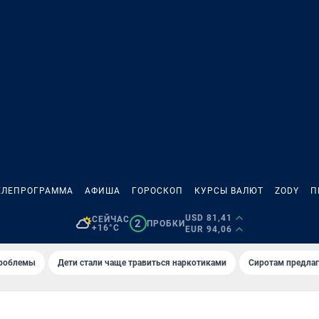
ЕЛЕПРОГРАММА
АФИША
ГОРОСКОП
КУРСЫ ВАЛЮТ
ZODY
П
USD 81,41
СЕЙЧАС
2
ПРОБКИ
+16°C
EUR 94,06
проблемы
Дети стали чаще травиться наркотиками
Сиротам предла