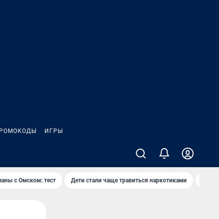
РОМОКОДЫ
ИГРЫ
заны с Омском: тест
Дети стали чаще травиться наркотиками
Появя