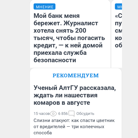
МНЕНИЕ
МНЕНИЕ
Мой банк меня
«Спутал
бережет. Журналист
пургу».
хотела снять 200
смерте
тысяч, чтобы погасить
которы
кредит, — к ней домой
обнару
приехала служба
безопасности
Ир
РЕКОМЕНДУЕМ
Гл
Ксения Владимирская
«Р
Автор мнения
Во
Ученый АлтГУ рассказала,
ждать ли нашествия
комаров в августе
15 часов
6 856
Обсудить
Слизни атакуют: как спасти цветник
от вредителей — три копеечных
способа