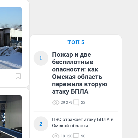
ТОП 5
Пожар и две
1
беспилотные
опасности: как
Омская область
пережила вторую
атаку БПЛА
29 279
22
ПВО отражает атаку БПЛА в
2
Омской области
19 120
90