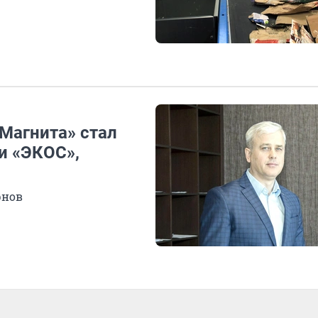
Магнита» стал
и «ЭКОС»,
рнов