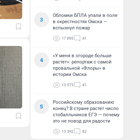
Обломки БПЛА упали в поле
3
в окрестностях Омска —
вспыхнул пожар
17 895
41
«У меня в огороде больше
4
растет»: репортаж с самой
провальной «Флоры» в
истории Омска
13 573
41
Российскому образованию
5
конец? В стране растет число
стобалльников ЕГЭ — почему
это не повод для радости
13 392
82