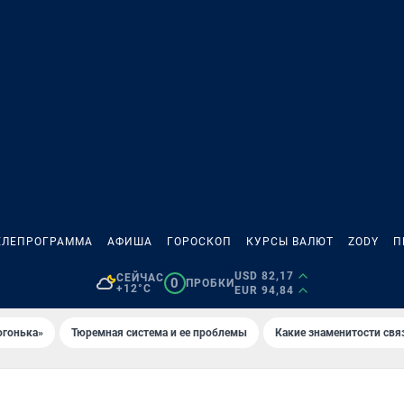
ЕЛЕПРОГРАММА
АФИША
ГОРОСКОП
КУРСЫ ВАЛЮТ
ZODY
П
USD 82,17
СЕЙЧАС
0
ПРОБКИ
+12°C
EUR 94,84
огонька»
Тюремная система и ее проблемы
Какие знаменитости свя