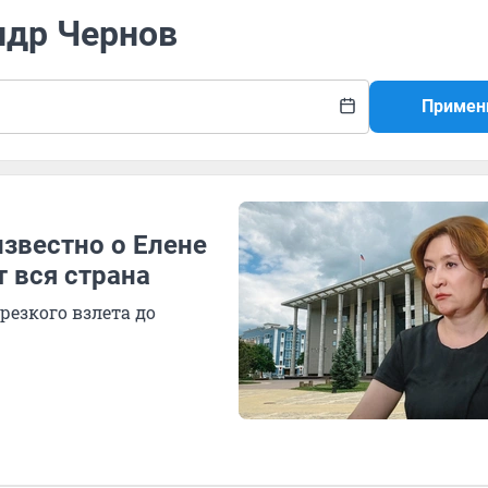
ндр Чернов
Примен
известно о Елене
т вся страна
резкого взлета до