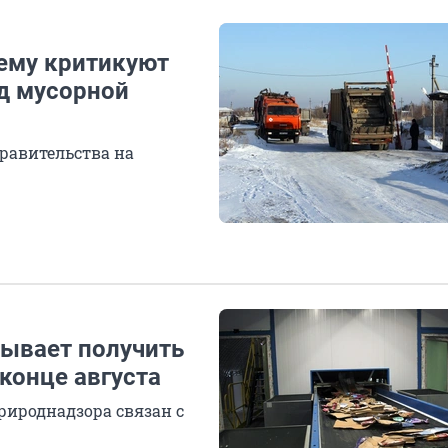
чему критикуют
од мусорной
равительства на
ывает получить
конце августа
рироднадзора связан с