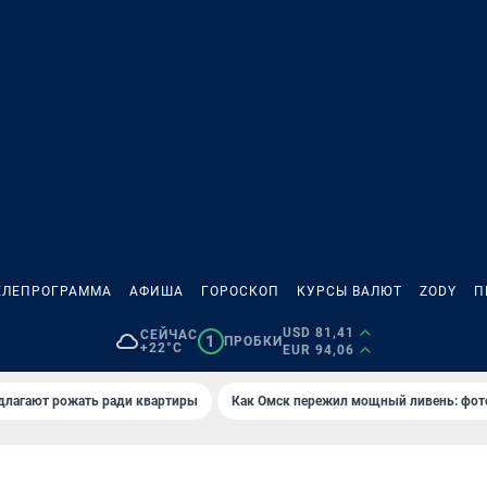
ЕЛЕПРОГРАММА
АФИША
ГОРОСКОП
КУРСЫ ВАЛЮТ
ZODY
П
USD 81,41
СЕЙЧАС
1
ПРОБКИ
+22°C
EUR 94,06
длагают рожать ради квартиры
Как Омск пережил мощный ливень: фот