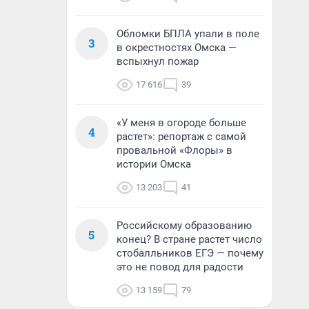
Обломки БПЛА упали в поле
3
в окрестностях Омска —
вспыхнул пожар
17 616
39
«У меня в огороде больше
4
растет»: репортаж с самой
провальной «Флоры» в
истории Омска
13 203
41
Российскому образованию
5
конец? В стране растет число
стобалльников ЕГЭ — почему
это не повод для радости
13 159
79