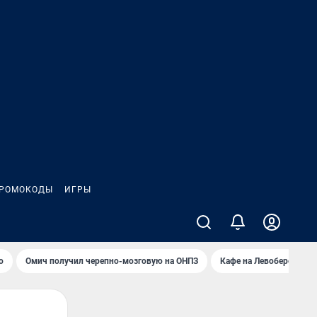
РОМОКОДЫ
ИГРЫ
о
Омич получил черепно-мозговую на ОНПЗ
Кафе на Левобережье в