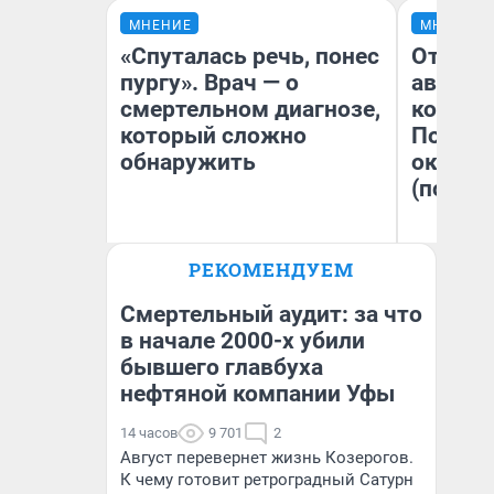
МНЕНИЕ
МНЕНИЕ
«Спуталась речь, понес
От сус
пургу». Врач — о
автобу
смертельном диагнозе,
кондиц
который сложно
Почему
обнаружить
оказал
(почти 
Ирина Волкова
РЕКОМЕНДУЕМ
Главврач клиники
Се
«Реабилитация доктора
Волковой»
Смертельный аудит: за что
в начале 2000-х убили
бывшего главбуха
нефтяной компании Уфы
14 часов
9 701
2
Август перевернет жизнь Козерогов.
К чему готовит ретроградный Сатурн