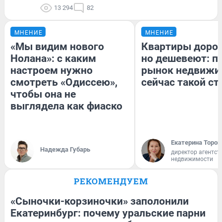
13 294
82
МНЕНИЕ
МНЕНИЕ
«Мы видим нового
Квартиры доро
Нолана»: с каким
но дешевеют: п
настроем нужно
рынок недвижи
смотреть «Одиссею»,
сейчас такой с
чтобы она не
выглядела как фиаско
Екатерина Тороп
Надежда Губарь
директор агентст
недвижимости
РЕКОМЕНДУЕМ
«Сыночки-корзиночки» заполонили
Екатеринбург: почему уральские парни