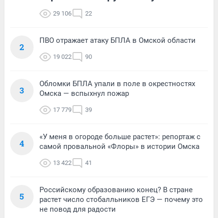
29 106
22
ПВО отражает атаку БПЛА в Омской области
2
19 022
90
Обломки БПЛА упали в поле в окрестностях
3
Омска — вспыхнул пожар
17 779
39
«У меня в огороде больше растет»: репортаж с
4
самой провальной «Флоры» в истории Омска
13 422
41
Российскому образованию конец? В стране
5
растет число стобалльников ЕГЭ — почему это
не повод для радости