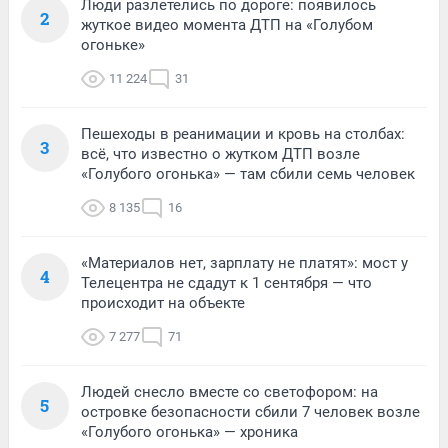
Люди разлетелись по дороге: появилось
2
жуткое видео момента ДТП на «Голубом
огоньке»
11 224
31
Пешеходы в реанимации и кровь на столбах:
3
всё, что известно о жутком ДТП возле
«Голубого огонька» — там сбили семь человек
8 135
16
«Материалов нет, зарплату не платят»: мост у
4
Телецентра не сдадут к 1 сентября — что
происходит на объекте
7 277
71
Людей снесло вместе со светофором: на
5
островке безопасности сбили 7 человек возле
«Голубого огонька» — хроника