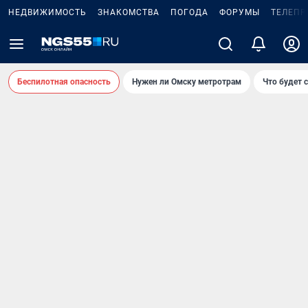
НЕДВИЖИМОСТЬ
ЗНАКОМСТВА
ПОГОДА
ФОРУМЫ
ТЕЛЕПР
Беспилотная опасность
Нужен ли Омску метротрам
Что будет 