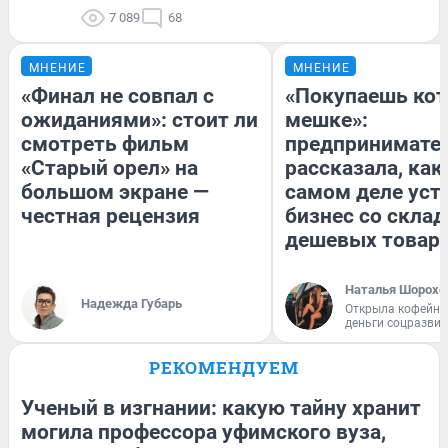
7 089
68
МНЕНИЕ
МНЕНИЕ
«Финал не совпал с
«Покупаешь кот
ожиданиями»: стоит ли
мешке»:
смотреть фильм
предпринимате
«Старый орел» на
рассказала, как
большом экране —
самом деле уст
честная рецензия
бизнес со скла
дешевых товар
Наталья Шорохо
Надежда Губарь
Открыла кофейну
деньги соцразви
РЕКОМЕНДУЕМ
Ученый в изгнании: какую тайну хранит
могила профессора уфимского вуза,