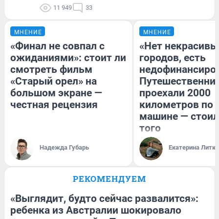
11 949
33
МНЕНИЕ
МНЕНИЕ
«Финал не совпал с
«Нет некрасивы
ожиданиями»: стоит ли
городов, есть
смотреть фильм
недофинансиро
«Старый орел» на
Путешественни
большом экране —
проехали 2000
честная рецензия
километров по 
машине — стоил
того
Надежда Губарь
Екатерина Литк
РЕКОМЕНДУЕМ
«Выглядит, будто сейчас развалится»:
ребенка из Австралии шокировало