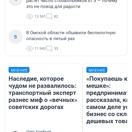
растет число стобалльников ЕГЭ — почему
это не повод для радости
13 541
82
В Омской области объявили беспилотную
5
опасность в пятый раз
11 943
33
МНЕНИЕ
МНЕНИЕ
Наследие, которое
«Покупаешь ко
чудом не развалилось:
мешке»:
транспортный эксперт
предпринимат
разнес миф о «вечных»
рассказала, как
советских дорогах
самом деле ус
бизнес со скл
дешевых това
Олег Арефьев