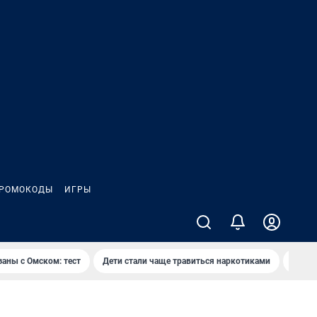
РОМОКОДЫ
ИГРЫ
заны с Омском: тест
Дети стали чаще травиться наркотиками
Появя