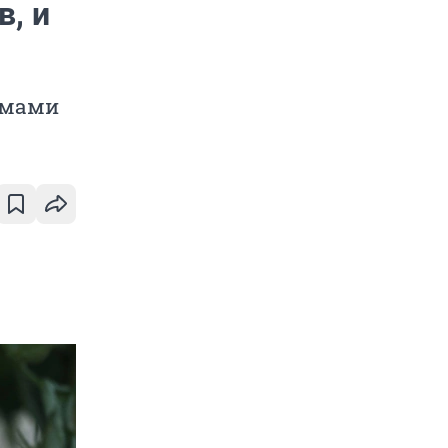
в, и
омами