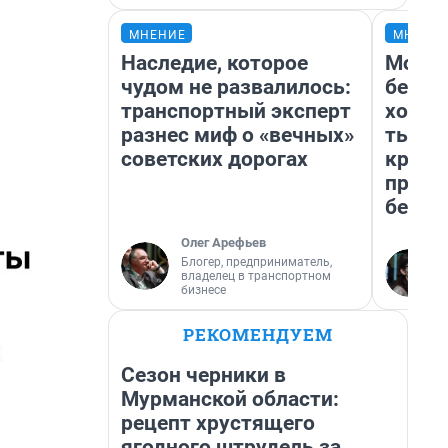
МНЕНИЕ
МНЕНИ
Наследие, которое
Мой б
чудом не развалилось:
береж
транспортный эксперт
хотел
разнес миф о «вечных»
тысяч
советских дорогах
креди
приех
безоп
Олег Арефьев
Блогер, предприниматель,
владелец в транспортном
бизнесе
РЕКОМЕНДУЕМ
Сезон черники в
Мурманской области:
рецепт хрустящего
ягодного штрудель за