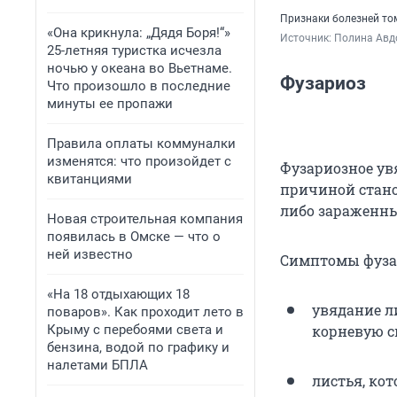
Признаки болезней то
«Она крикнула: „Дядя Боря!“»
Источник: 
Полина Авдо
25-летняя туристка исчезла
ночью у океана во Вьетнаме.
Фузариоз
Что произошло в последние
минуты ее пропажи
Правила оплаты коммуналки
изменятся: что произойдет с
Фузариозное ув
квитанциями
причиной стано
либо зараженны
Новая строительная компания
появилась в Омске — что о
ней известно
Симптомы фуза
«На 18 отдыхающих 18
увядание л
поваров». Как проходит лето в
Крыму с перебоями света и
корневую с
бензина, водой по графику и
налетами БПЛА
листья, ко