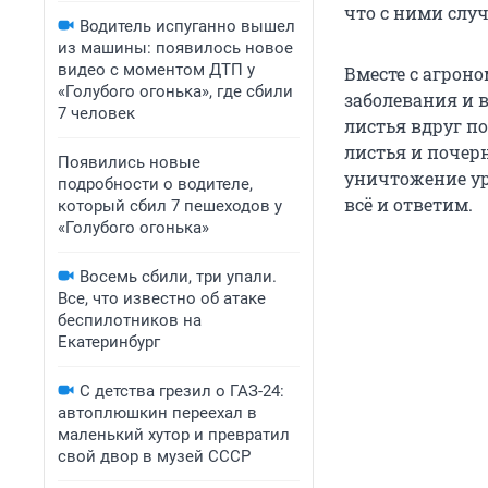
что с ними случ
Водитель испуганно вышел
из машины: появилось новое
видео с моментом ДТП у
Вместе с агро
«Голубого огонька», где сбили
заболевания и в
7 человек
листья вдруг п
листья и почер
Появились новые
уничтожение ур
подробности о водителе,
всё и ответим.
который сбил 7 пешеходов у
«Голубого огонька»
Восемь сбили, три упали.
Все, что известно об атаке
беспилотников на
Екатеринбург
С детства грезил о ГАЗ-24:
автоплюшкин переехал в
маленький хутор и превратил
свой двор в музей СССР