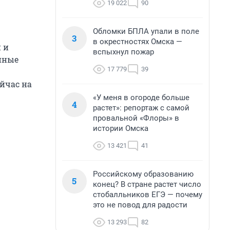
19 022
90
Обломки БПЛА упали в поле
3
в окрестностях Омска —
 и
вспыхнул пожар
нные
17 779
39
йчас на
«У меня в огороде больше
4
растет»: репортаж с самой
провальной «Флоры» в
истории Омска
13 421
41
Российскому образованию
5
конец? В стране растет число
стобалльников ЕГЭ — почему
это не повод для радости
13 293
82