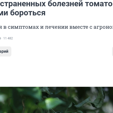
остраненных болезней томато
ми бороться
я в симптомах и лечении вместе с агрон
11 482
арий