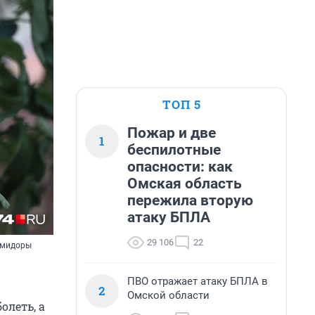
ТОП 5
Пожар и две
1
беспилотные
опасности: как
Омская область
пережила вторую
атаку БПЛА
29 106
22
помидоры
ПВО отражает атаку БПЛА в
2
Омской области
олеть, а