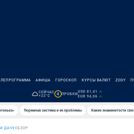
ЕЛЕПРОГРАММА
АФИША
ГОРОСКОП
КУРСЫ ВАЛЮТ
ZODY
П
USD 81,41
СЕЙЧАС
4
ПРОБКИ
+22°C
EUR 94,06
огонька»
Тюремная система и ее проблемы
Какие знаменитости свя
М ДАЧУ
ОБЗОР