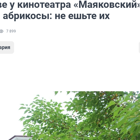
ве у кинотеатра «Маяковский
 абрикосы: не ешьте их
7 899
ария