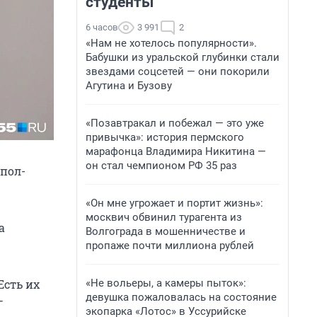
студенты
6 часов
3 991
2
«Нам не хотелось популярности».
Бабушки из уральской глубинки стали
звездами соцсетей — они покорили
Агутина и Бузову
«Позавтракал и побежал — это уже
привычка»: история пермского
марафонца Владимира Никитина —
он стал чемпионом РФ 35 раз
 пол-
«Он мне угрожает и портит жизнь»:
москвич обвинил турагента из
а
Волгограда в мошенничестве и
пропаже почти миллиона рублей
«Не вольеры, а камеры пыток»:
Есть их
девушка пожаловалась на состояние
—
экопарка «Лотос» в Уссурийске