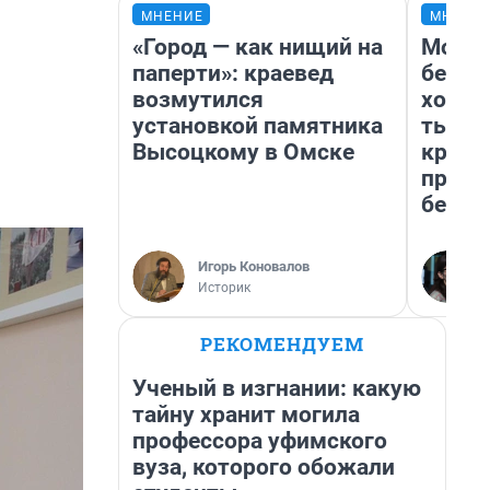
МНЕНИЕ
МНЕНИ
«Город — как нищий на
Мой б
паперти»: краевед
береж
возмутился
хотел
установкой памятника
тысяч
Высоцкому в Омске
креди
приех
безоп
Игорь Коновалов
Историк
РЕКОМЕНДУЕМ
Ученый в изгнании: какую
тайну хранит могила
профессора уфимского
вуза, которого обожали