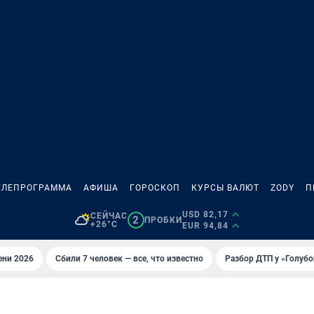
ЕЛЕПРОГРАММА
АФИША
ГОРОСКОП
КУРСЫ ВАЛЮТ
ZODY
П
USD 82,17
СЕЙЧАС
2
ПРОБКИ
+26°C
EUR 94,84
ени 2026
Сбили 7 человек — все, что известно
Разбор ДТП у «Голубо