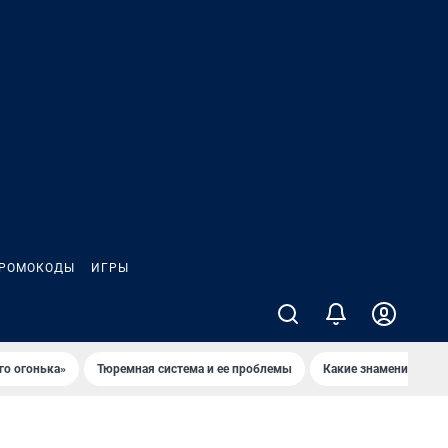
РОМОКОДЫ
ИГРЫ
го огонька»
Тюремная система и ее проблемы
Какие знаменитости 