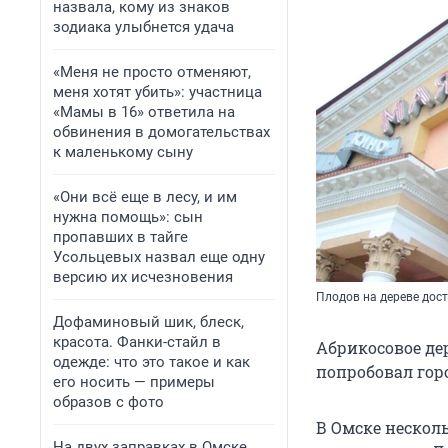
назвала, кому из знаков
зодиака улыбнется удача
«Меня не просто отменяют,
меня хотят убить»: участница
«Мамы в 16» ответила на
обвинения в домогательствах
к маленькому сыну
«Они всё еще в лесу, и им
нужна помощь»: сын
пропавших в тайге
Усольцевых назвал еще одну
версию их исчезновения
Плодов на дереве дос
Дофаминовый шик, блеск,
красота. Фанки-стайл в
Абрикосовое де
одежде: что это такое и как
попробовал горо
его носить — примеры
образов с фото
В Омске несколь
На двух заправках в Омске