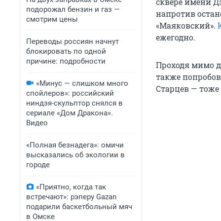
сквере имени Дз
подорожал бензин и газ —
напротив остано
смотрим цены
«Маяковский».
ежегодно.
Переводы россиян начнут
блокировать по одной
причине: подробности
Проходя мимо д
также попробов
«Минус — слишком много
Старцев — тоже
спойлеров»: российский
ниндзя-скульптор снялся в
сериале «Дом Дракона».
Видео
«Полная безнадега»: омичи
высказались об экологии в
городе
«Приятно, когда так
встречают»: рэперу Gazan
подарили баскетбольный мяч
в Омске