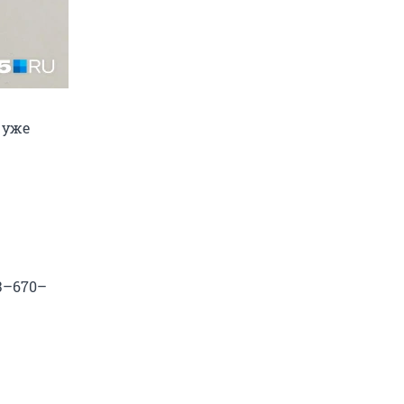
 уже
3–670–