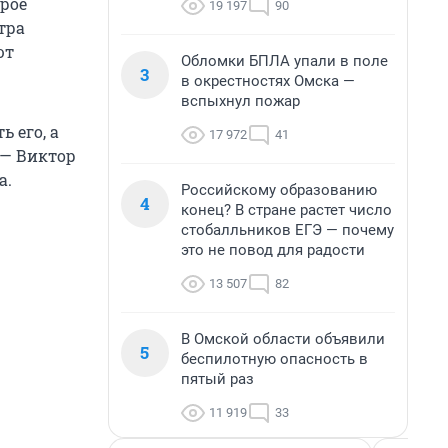
орое
19 197
90
тра
ют
Обломки БПЛА упали в поле
3
в окрестностях Омска —
вспыхнул пожар
 его, а
17 972
41
 — Виктор
а.
Российскому образованию
4
конец? В стране растет число
стобалльников ЕГЭ — почему
это не повод для радости
13 507
82
В Омской области объявили
5
беспилотную опасность в
пятый раз
11 919
33