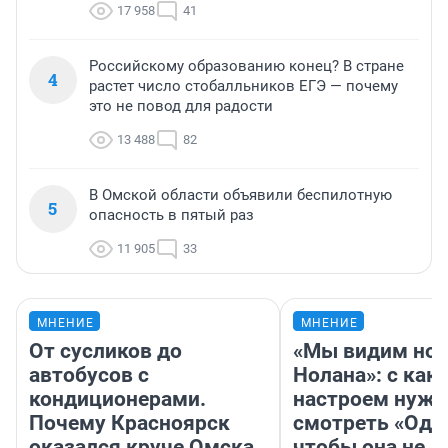
17 958
41
Российскому образованию конец? В стране
4
растет число стобалльников ЕГЭ — почему
это не повод для радости
13 488
82
В Омской области объявили беспилотную
5
опасность в пятый раз
11 905
33
МНЕНИЕ
МНЕНИЕ
От сусликов до
«Мы видим нов
автобусов с
Нолана»: с как
кондиционерами.
настроем нужн
Почему Красноярск
смотреть «Оди
оказался круче Омска
чтобы она не