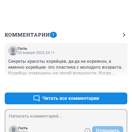
КОММЕНТАРИИ
1
Гость
30 января 2025, 04:11
Секреты красоты корейцев, да-да не кореянок, а 
именно корейцев- это пластика с молодого возраста. 
Корейцы помешаны на своей внешности. Когда 
подросток оканчивает школу, ему родители дарят 
+0
–0
деньги на пластические операции. Исправляют в 
первую очередь разрез глаз, нос, отбеливают кожу. 
Все мы это видим на представленных фото. Зачем 
Читать все комментарии
говорить об искусственной красоте кореянок, 
которые всеми силами стараются быть похожими на 
европеек? У нас другой тип лица, соответственно и 
другой макияж
Гость
Отправить