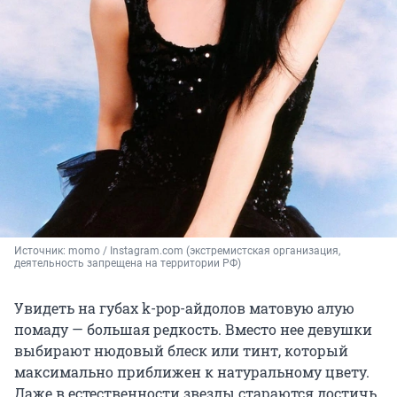
Источник: 
momo / Instagram.com (экстремистская организация, 
деятельность запрещена на территории РФ)
Увидеть на губах k-pop-айдолов матовую алую
помаду — большая редкость. Вместо нее девушки
выбирают нюдовый блеск или тинт, который
максимально приближен к натуральному цвету.
Даже в естественности звезды стараются достичь