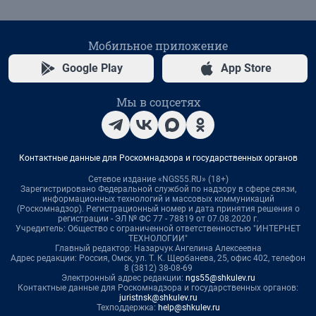
Мобильное приложение
Google Play
App Store
Мы в соцсетях
Контактные данные для Роскомнадзора и государственных органов
Сетевое издание «NGS55.RU» (18+)
Зарегистрировано Федеральной службой по надзору в сфере связи,
информационных технологий и массовых коммуникаций
(Роскомнадзор). Регистрационный номер и дата принятия решения о
регистрации - ЭЛ № ФС 77 - 78819 от 07.08.2020 г.
Учредитель: Общество с ограниченной ответственностью "ИНТЕРНЕТ
ТЕХНОЛОГИИ"
Главный редактор: Назарчук Ангелина Алексеевна
Адрес редакции: Россия, Омск, ул. Т. К. Щербанева, 25, офис 402, телефон
8 (3812) 38-08-69
Электронный адрес редакции:
ngs55@shkulev.ru
Контактные данные для Роскомнадзора и государственных органов:
juristnsk@shkulev.ru
Техподдержка:
help@shkulev.ru