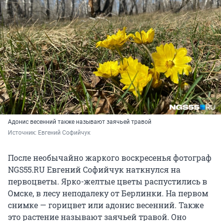
Адонис весенний также называют заячьей травой
Источник: 
Евгений Софийчук
После необычайно жаркого воскресенья фотограф
NGS55.RU Евгений Софийчук наткнулся на
первоцветы. Ярко-желтые цветы распустились в
Омске, в лесу неподалеку от Берлинки. На первом
снимке — горицвет или адонис весенний. Также
это растение называют заячьей травой. Оно