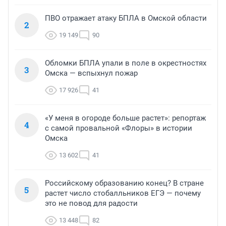
ПВО отражает атаку БПЛА в Омской области
2
19 149
90
Обломки БПЛА упали в поле в окрестностях
3
Омска — вспыхнул пожар
17 926
41
«У меня в огороде больше растет»: репортаж
4
с самой провальной «Флоры» в истории
Омска
13 602
41
Российскому образованию конец? В стране
5
растет число стобалльников ЕГЭ — почему
это не повод для радости
13 448
82