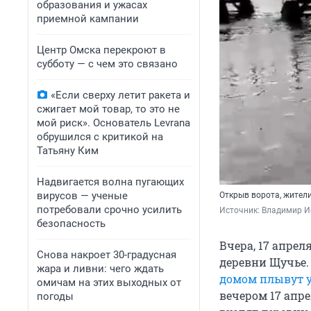
образования и ужасах
приемной кампании
Центр Омска перекроют в
субботу — с чем это связано
«Если сверху летит ракета и
сжигает мой товар, то это не
мой риск». Основатель Levrana
обрушился с критикой на
Татьяну Ким
Надвигается волна пугающих
вирусов — ученые
Открыв ворота, жител
потребовали срочно усилить
Источник: 
Владимир И
безопасность
Вчера, 17 апрел
Снова накроет 30-градусная
деревни Щучье. 
жара и ливни: чего ждать
домом плывут 
омичам на этих выходных от
вечером 17 апре
погоды