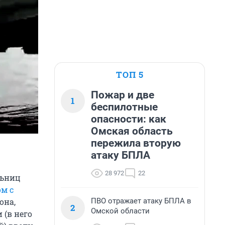
ТОП 5
Пожар и две
1
беспилотные
опасности: как
Омская область
пережила вторую
атаку БПЛА
28 972
22
льниц
м с
ПВО отражает атаку БПЛА в
она,
2
Омской области
 (в него