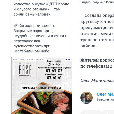
Видео: Владимир Ионов
известно о жутком ДТП возле
«Голубого огонька» — там
сбили семь человек
— Создана опер
круглосуточное
«Рейс задерживается».
предусмотрены
Закрытые аэропорты,
питания, медик
неудобные ночевки и сутки на
транспортом п
пересадку: как
района.
путешествовать при
нестабильном небе
Жителей попрос
РЕКЛАМА • BASE-OMSK.RU
по телефонам 2–
Олег Малиновс
Олег Ма
Бывший гла