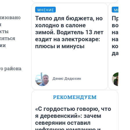
МНЕНИЕ
МНЕНИ
низовано
Тепло для бюджета, но
Прода
н
холодно в салоне
возьм
укты
зимой. Водитель 13 лет
нам г
ляться
ездит на электрокаре:
налог
ции
плюсы и минусы
косне
даже 
го района
Денис Дедюхин
РЕКОМЕНДУЕМ
«С гордостью говорю, что
я деревенский»: зачем
северянин оставил
нефтяную компанию и