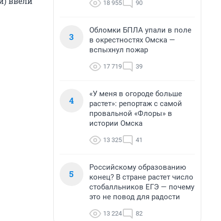
й) ввели
18 955
90
Обломки БПЛА упали в поле
3
в окрестностях Омска —
вспыхнул пожар
17 719
39
«У меня в огороде больше
4
растет»: репортаж с самой
провальной «Флоры» в
истории Омска
13 325
41
Российскому образованию
5
конец? В стране растет число
стобалльников ЕГЭ — почему
это не повод для радости
13 224
82