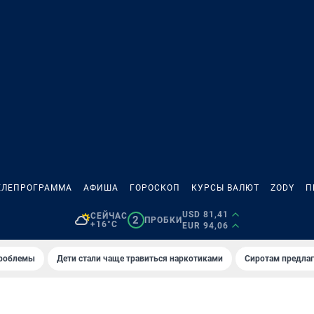
ЕЛЕПРОГРАММА
АФИША
ГОРОСКОП
КУРСЫ ВАЛЮТ
ZODY
П
USD 81,41
СЕЙЧАС
2
ПРОБКИ
+16°C
EUR 94,06
проблемы
Дети стали чаще травиться наркотиками
Сиротам предла