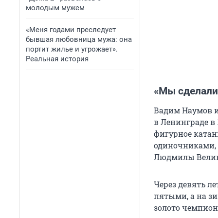
молодым мужем
«Меня годами преследует
бывшая любовница мужа: она
портит жилье и угрожает».
Реальная история
«Мы сделали 
Вадим Наумов и
в Ленинграде в 
фигурное катани
одиночниками, н
Людмилы Велик
Через девять ле
пятыми, а на зи
золото чемпион