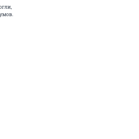
огли,
умов.