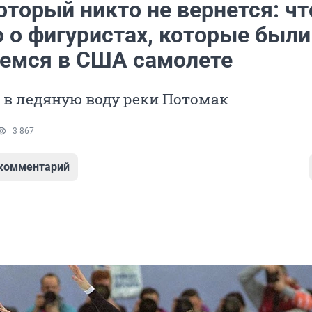
оторый никто не вернется: чт
 о фигуристах, которые были
емся в США самолете
 в ледяную воду реки Потомак
3 867
 комментарий