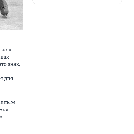
 но в
ывах
то знак,
я для
лавным
руки
о