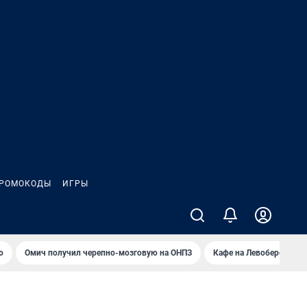
РОМОКОДЫ
ИГРЫ
о
Омич получил черепно-мозговую на ОНПЗ
Кафе на Левобережье в