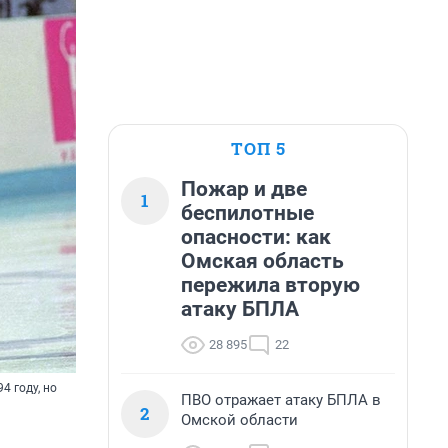
ТОП 5
Пожар и две
1
беспилотные
опасности: как
Омская область
пережила вторую
атаку БПЛА
28 895
22
4 году, но
ПВО отражает атаку БПЛА в
2
Омской области