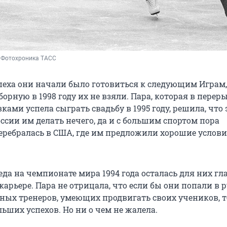
/ Фотохроника ТАСС
спеха они начали было готовиться к следующим Играм,
рную в 1998 году их не взяли. Пара, которая в перер
ами успела сыграть свадьбу в 1995 году, решила, что э
оссии им делать нечего, да и с большим спортом пора
перебралась в США, где им предложили хорошие услови
еда на чемпионате мира 1994 года осталась для них г
арьере. Пара не отрицала, что если бы они попали в 
тных тренеров, умеющих продвигать своих учеников, т
ьших успехов. Но ни о чем не жалела.