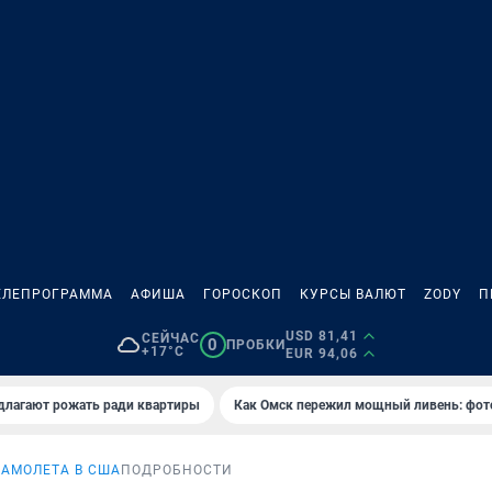
ЕЛЕПРОГРАММА
АФИША
ГОРОСКОП
КУРСЫ ВАЛЮТ
ZODY
П
USD 81,41
СЕЙЧАС
0
ПРОБКИ
+17°C
EUR 94,06
длагают рожать ради квартиры
Как Омск пережил мощный ливень: фот
АМОЛЕТА В США
ПОДРОБНОСТИ