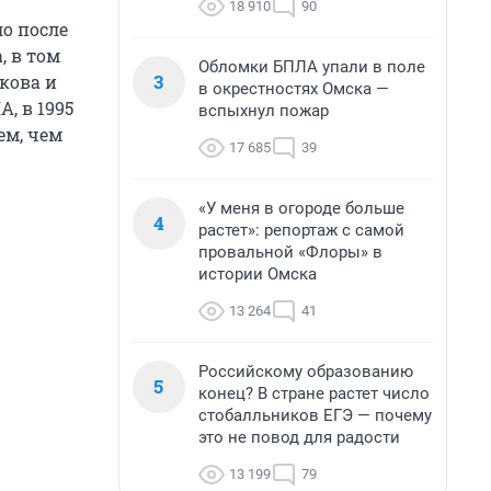
18 910
90
о после
, в том
Обломки БПЛА упали в поле
3
кова и
в окрестностях Омска —
, в 1995
вспыхнул пожар
ем, чем
17 685
39
«У меня в огороде больше
4
растет»: репортаж с самой
провальной «Флоры» в
истории Омска
13 264
41
Российскому образованию
5
конец? В стране растет число
стобалльников ЕГЭ — почему
это не повод для радости
13 199
79