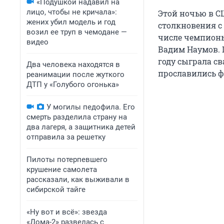
«Подушкой надавил на
лицо, чтобы не кричала»:
Этой ночью в С
жених убил модель и год
столкновения с 
возил ее труп в чемодане —
числе чемпионы
видео
Вадим Наумов. 
году сыграла св
Два человека находятся в
прославились ф
реанимации после жуткого
ДТП у «Голубого огонька»
У могилы педофила. Его
смерть разделила страну на
два лагеря, а защитника детей
отправила за решетку
Пилоты потерпевшего
крушение самолета
рассказали, как выживали в
сибирской тайге
«Ну вот и всё»: звезда
«Дома-2» развелась с