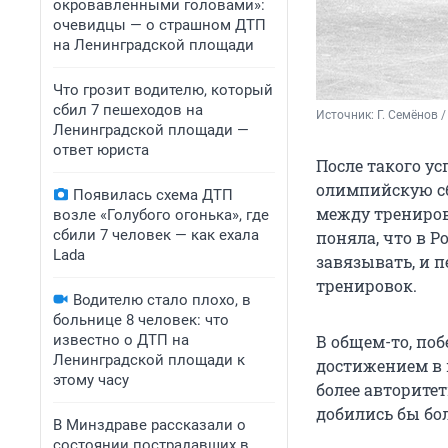
окровавленными головами»:
очевидцы — о страшном ДТП
на Ленинградской площади
Что грозит водителю, который
сбил 7 пешеходов на
Источник: 
Г. Семёнов 
Ленинградской площади —
ответ юриста
После такого у
олимпийскую сбо
Появилась схема ДТП
между тренировк
возле «Голубого огонька», где
сбили 7 человек — как ехала
поняла, что в Р
Lada
завязывать, и 
тренировок.
Водителю стало плохо, в
больнице 8 человек: что
известно о ДТП на
В общем-то, поб
Ленинградской площади к
достижением в к
этому часу
более авторите
добились бы бол
В Минздраве рассказали о
состоянии пострадавших в