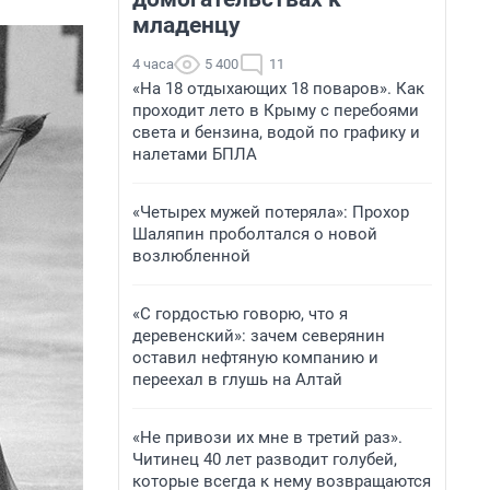
младенцу
4 часа
5 400
11
«На 18 отдыхающих 18 поваров». Как
проходит лето в Крыму с перебоями
света и бензина, водой по графику и
налетами БПЛА
«Четырех мужей потеряла»: Прохор
Шаляпин проболтался о новой
возлюбленной
«С гордостью говорю, что я
деревенский»: зачем северянин
оставил нефтяную компанию и
переехал в глушь на Алтай
«Не привози их мне в третий раз».
Читинец 40 лет разводит голубей,
которые всегда к нему возвращаются