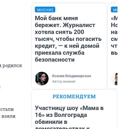
МНЕНИЕ
МНЕНИ
Мой банк меня
«Мы в
бережет. Журналист
Нолан
хотела снять 200
настр
тысяч, чтобы погасить
смотр
кредит, — к ней домой
чтобы
приехала служба
выгля
безопасности
н родился
Ксения Владимирская
Автор мнения
а
РЕКОМЕНДУЕМ
Участницу шоу «Мама в
 стали
16» из Волгограда
и взяли
обвинили в
домогательствах к