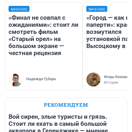
МНЕНИЕ
МНЕНИЕ
«Финал не совпал с
«Город — как н
ожиданиями»: стоит ли
паперти»: крае
смотреть фильм
возмутился
«Старый орел» на
установкой па
большом экране —
Высоцкому в 
честная рецензия
Игорь Коновал
Надежда Губарь
Историк
РЕКОМЕНДУЕМ
Вой сирен, злые туристы и грязь.
Стоит ли ехать в самый большой
аквапарк в Геленджике — мнение