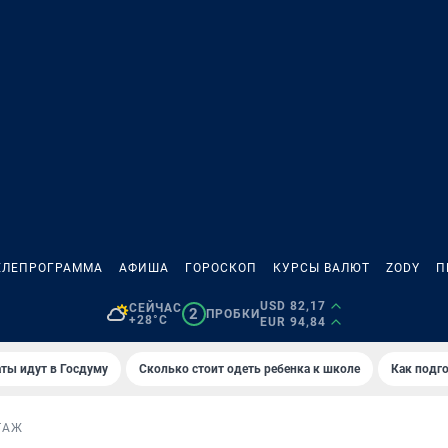
ЕЛЕПРОГРАММА
АФИША
ГОРОСКОП
КУРСЫ ВАЛЮТ
ZODY
П
USD 82,17
СЕЙЧАС
2
ПРОБКИ
+28°C
EUR 94,84
ты идут в Госдуму
Сколько стоит одеть ребенка к школе
Как подго
ТАЖ