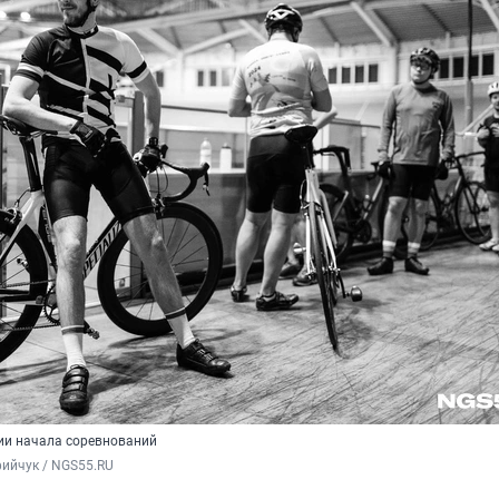
ии начала соревнований
ийчук / NGS55.RU