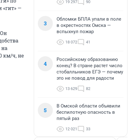
ги» по
19 297
90
 «гит» —
Обломки БПЛА упали в поле
3
в окрестностях Омска —
вспыхнул пожар
 Он
добства
18 072
41
 на
 км/ч, не
Российскому образованию
4
конец? В стране растет число
стобалльников ЕГЭ — почему
это не повод для радости
13 629
82
В Омской области объявили
5
беспилотную опасность в
пятый раз
12 021
33