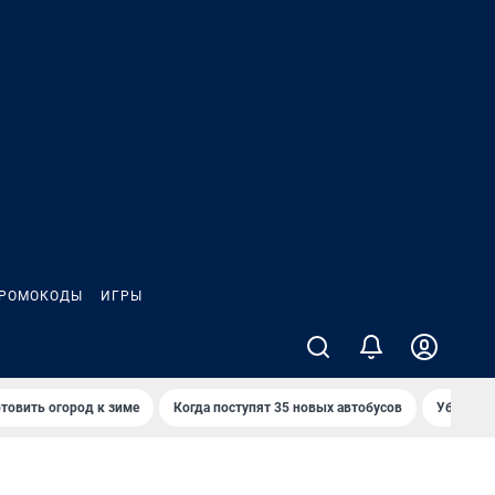
РОМОКОДЫ
ИГРЫ
товить огород к зиме
Когда поступят 35 новых автобусов
Убийца р