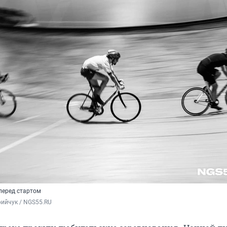
перед стартом
ийчук / NGS55.RU