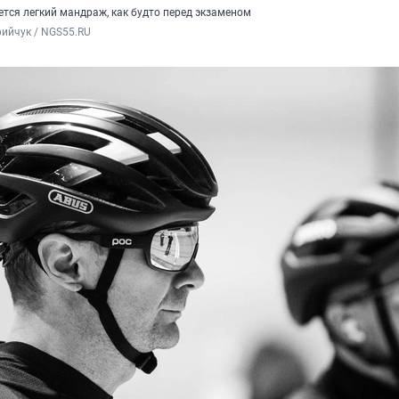
ется легкий мандраж, как будто перед экзаменом
ийчук / NGS55.RU