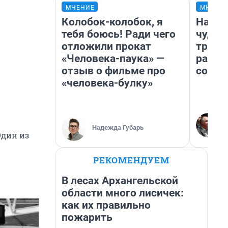
МНЕНИЕ
МНЕНИ
Колобок-колобок, я
Насле
тебя боюсь! Ради чего
чудом
отложили прокат
транс
«Человека-паука» —
разне
отзыв о фильме про
совет
«человека-булку»
Надежда Губарь
Один из
РЕКОМЕНДУЕМ
В лесах Архангельской
области много лисичек:
как их правильно
пожарить