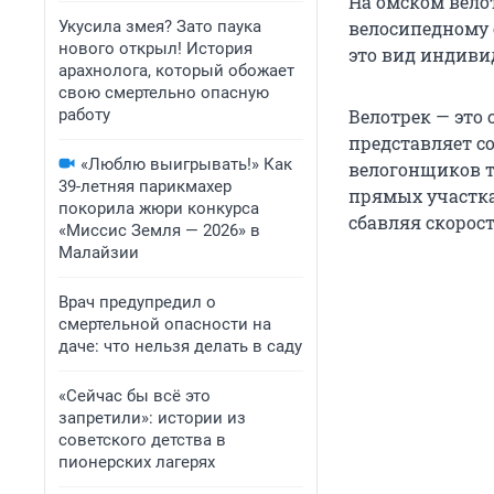
На омском вело
Укусила змея? Зато паука
велосипедному 
нового открыл! История
это вид индиви
арахнолога, который обожает
свою смертельно опасную
работу
Велотрек — это
представляет с
«Люблю выигрывать!» Как
велогонщиков тр
39-летняя парикмахер
прямых участка
покорила жюри конкурса
сбавляя скорост
«Миссис Земля — 2026» в
Малайзии
Врач предупредил о
смертельной опасности на
даче: что нельзя делать в саду
«Сейчас бы всё это
запретили»: истории из
советского детства в
пионерских лагерях