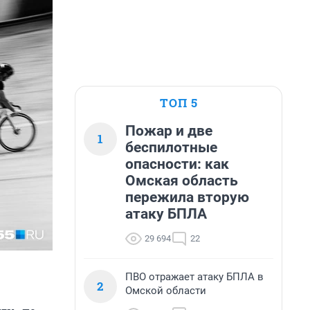
ТОП 5
Пожар и две
1
беспилотные
опасности: как
Омская область
пережила вторую
атаку БПЛА
29 694
22
ПВО отражает атаку БПЛА в
2
Омской области