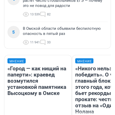
растет число стобалльников ЕГЭ — почему
это не повод для радости
13 539
82
В Омской области объявили беспилотную
5
опасность в пятый раз
11 941
33
МНЕНИЕ
МНЕНИЕ
«Город — как нищий на
«Никого нельз
паперти»: краевед
победить». О ч
возмутился
главный блокб
установкой памятника
этого года, ко
Высоцкому в Омске
бьет рекорды 
прокате: честн
отзыв на «Оди
Нолана