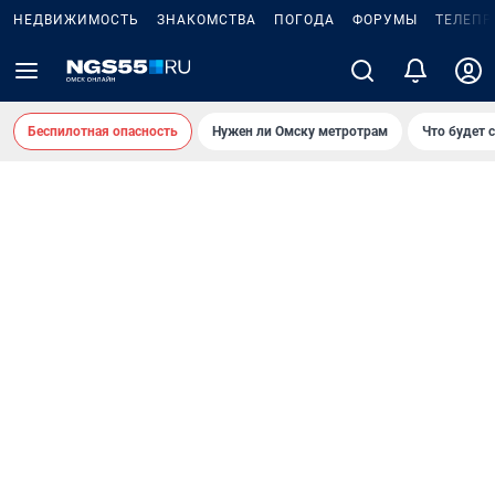
НЕДВИЖИМОСТЬ
ЗНАКОМСТВА
ПОГОДА
ФОРУМЫ
ТЕЛЕПР
Беспилотная опасность
Нужен ли Омску метротрам
Что будет 