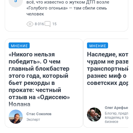
5
всё, что известно о жутком ДТП возле
«Голубого огонька» — там сбили семь
человек
8 016
15
МНЕНИЕ
МНЕНИЕ
«Никого нельзя
Наследие, кото
победить». О чем
чудом не разва
главный блокбастер
транспортный 
этого года, который
разнес миф о 
бьет рекорды в
советских доро
прокате: честный
отзыв на «Одиссею»
Нолана
Олег Арефьев
Блогер, предпри
Стас Соколов
владелец в тра
Эксперт
бизнесе