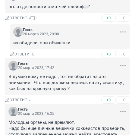
нгс а где новости с матчей плейофф?
+0
–0
ОТВЕТИТЬ
1
Гость
20 марта 2023, 20:00
их обидели, они обиженки
+0
–0
ОТВЕТИТЬ
Гость
20 марта 2023, 17:42
Я думаю кому не надо , тот не обратит на это 
внимание ! Что все должны вестись на эту свастику , 
как бык на красную тряпку ?
+0
–0
ОТВЕТИТЬ
Гость
20 марта 2023, 16:35
Молодцы органы, не дремлют,

Надо бы еще личные вещички хоккеистов проверить, 
стопудово запрещенное можно найти, арестовать 