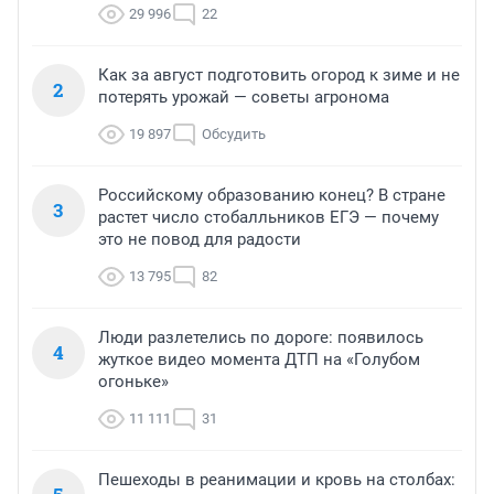
29 996
22
Как за август подготовить огород к зиме и не
2
потерять урожай — советы агронома
19 897
Обсудить
Российскому образованию конец? В стране
3
растет число стобалльников ЕГЭ — почему
это не повод для радости
13 795
82
Люди разлетелись по дороге: появилось
4
жуткое видео момента ДТП на «Голубом
огоньке»
11 111
31
Пешеходы в реанимации и кровь на столбах: