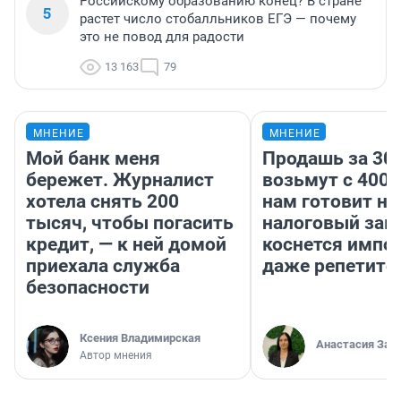
Российскому образованию конец? В стране
5
растет число стобалльников ЕГЭ — почему
это не повод для радости
13 163
79
МНЕНИЕ
МНЕНИЕ
Мой банк меня
Продашь за 300
бережет. Журналист
возьмут с 4000
хотела снять 200
нам готовит н
тысяч, чтобы погасить
налоговый зако
кредит, — к ней домой
коснется импор
приехала служба
даже репетито
безопасности
Ксения Владимирская
Анастасия Зав
Автор мнения